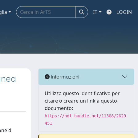
glia
IT
LOGIN
anea
Informazioni
Utilizza questo identificativo per
citare o creare un link a questo
documento:
https://hdl.handle.net/11368/2629
451
one di