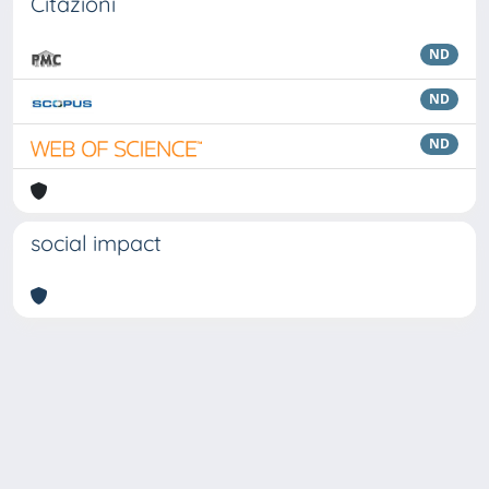
Citazioni
ND
ND
ND
social impact