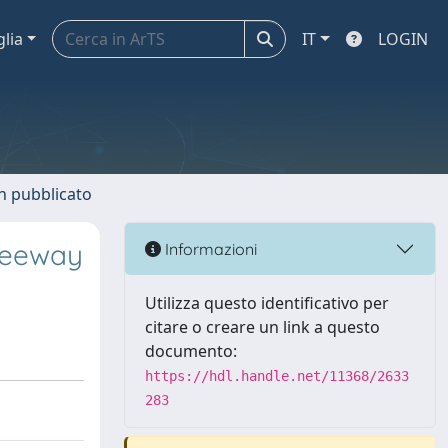
glia
IT
LOGIN
n pubblicato
freeway
Informazioni
Utilizza questo identificativo per
citare o creare un link a questo
documento:
https://hdl.handle.net/11368/2633
283