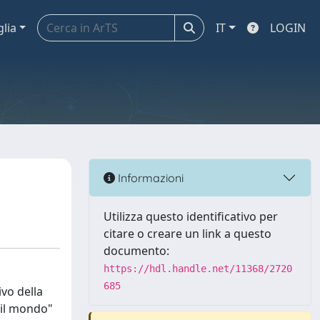
glia
IT
LOGIN
Informazioni
Utilizza questo identificativo per
citare o creare un link a questo
documento:
https://hdl.handle.net/11368/2720
685
ivo della
e il mondo"