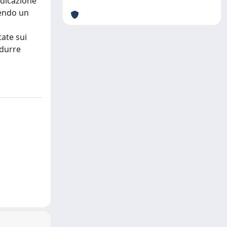
ndicazione
tendo un
tate sui
edurre