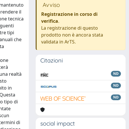
Avviso
 è mantenuto
rendere il
Registrazione in corso di
one tecnica
verifica
.
eguenti
La registrazione di questo
re tipi
prodotto non è ancora stata
anuali che
validata in ArTS.
ta
Citazioni
ione
terà
una realtà
ND
esto
ND
ito in
. Questa
ND
o tipo di
ntate
ascun
termini di
social impact