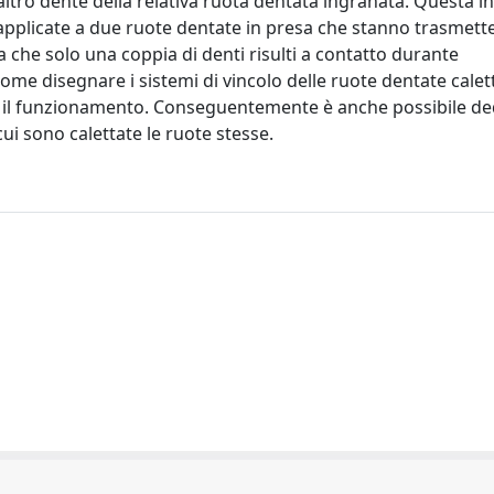
’altro dente della relativa ruota dentata ingranata. Questa i
o applicate a due ruote dentate in presa che stanno trasmet
 che solo una coppia di denti risulti a contatto durante
me disegnare i sistemi di vincolo delle ruote dentate calet
ante il funzionamento. Conseguentemente è anche possibile d
ui sono calettate le ruote stesse.