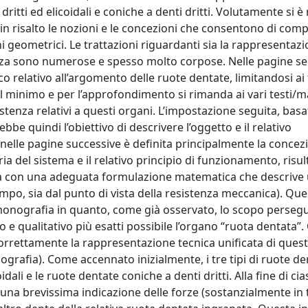
 dritti ed elicoidali e coniche a denti dritti. Volutamente si
n risalto le nozioni e le concezioni che consentono di comp
 geometrici. Le trattazioni riguardanti sia la rappresentazi
tenza sono numerose e spesso molto corpose. Nelle pagine s
co relativo all’argomento delle ruote dentate, limitandosi ai t
l minimo e per l’approfondimento si rimanda ai vari testi/m
istenza relativi a questi organi. L’impostazione seguita, basa
be quindi l’obiettivo di descrivere l’oggetto e il relativo
nelle pagine successive è definita principalmente la concez
 del sistema e il relativo principio di funzionamento, risul
ssa con una adeguata formulazione matematica che descrive 
 tempo, sia dal punto di vista della resistenza meccanica). Qu
onografia in quanto, come già osservato, lo scopo persegu
e qualitativo più esatti possibile l’organo “ruota dentata”
orrettamente la rappresentazione tecnica unificata di quest
rafia). Come accennato inizialmente, i tre tipi di ruote de
idali e le ruote dentate coniche a denti dritti. Alla fine di ci
e una brevissima indicazione delle forze (sostanzialmente in 