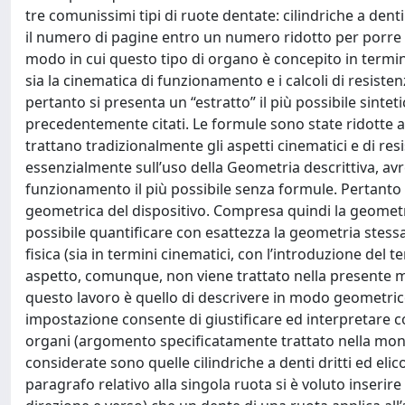
tre comunissimi tipi di ruote dentate: cilindriche a denti
il numero di pagine entro un numero ridotto per porre i
modo in cui questo tipo di organo è concepito in termini
sia la cinematica di funzionamento e i calcoli di resis
pertanto si presenta un “estratto” il più possibile sinteti
precedentemente citati. Le formule sono state ridotte a
trattano tradizionalmente gli aspetti cinematici e di res
essenzialmente sull’uso della Geometria descrittiva, avreb
funzionamento il più possibile senza formule. Pertanto 
geometrica del dispositivo. Compresa quindi la geometria
possibile quantificare con esattezza la geometria ste
fisica (sia in termini cinematici, con l’introduzione del
aspetto, comunque, non viene trattato nella presente m
questo lavoro è quello di descrivere in modo geometrico 
impostazione consente di giustificare ed interpretare c
organi (argomento specificatamente trattato nella monog
considerate sono quelle cilindriche a denti dritti ed elico
paragrafo relativo alla singola ruota si è voluto inserir