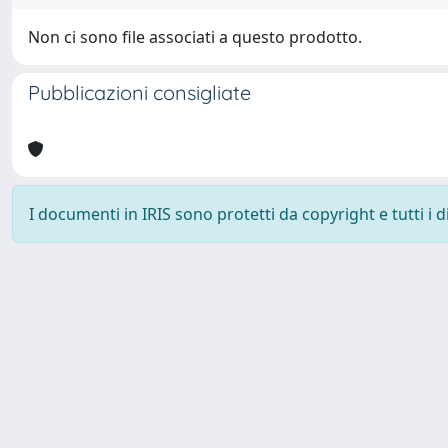
Non ci sono file associati a questo prodotto.
Pubblicazioni consigliate
I documenti in IRIS sono protetti da copyright e tutti i di
Università degli Studi Trieste |
Dove siamo
|
Privacy
Piazzale Europa,1 34127 Trieste, Italia - Tel. +39 040.558.7111 - 