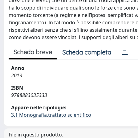
direzione e verso) che un dente di una ruota applica all
ha lo scopo di individuare quali sono le forze che son
momento torcente (a regime e nell’ipotesi semplificativa
l’ingranamento). In tal modo è possibile comprendere co
rispettivi alberi senza che si sfilino assialmente dur
come devono essere vincolati i supporti degli alberi su c
Scheda breve
Scheda completa
Anno
2013
ISBN
9788883035333
Appare nelle tipologie:
3.1 Monografia,trattato scientifico
File in questo prodotto: