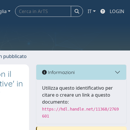
glia
IT
LOGIN
n pubblicato
n il
Informazioni
ive' in
Utilizza questo identificativo per
r
citare o creare un link a questo
documento:
https://hdl.handle.net/11368/2769
601