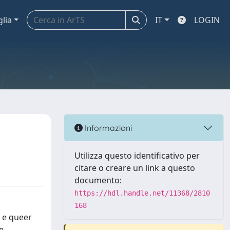
glia
IT
LOGIN
Informazioni
Utilizza questo identificativo per
citare o creare un link a questo
documento:
https://hdl.handle.net/11368/2810
168
e e queer
e