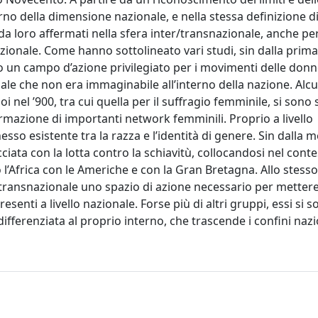
terno della dimensione nazionale, e nella stessa definizione d
 da loro affermati nella sfera inter/transnazionale, anche pe
azionale. Come hanno sottolineato vari studi, sin dalla prim
to un campo d’azione privilegiato per i movimenti delle donn
ale che non era immaginabile all’interno della nazione. Alcu
i nel ’900, tra cui quella per il suffragio femminile, si sono 
rmazione di importanti network femminili. Proprio a livello
esso esistente tra la razza e l’identità di genere. Sin dalla 
trecciata con la lotta contro la schiavitù, collocandosi nel cont
 l’Africa con le Americhe e con la Gran Bretagna. Allo stess
transnazionale uno spazio di azione necessario per mettere
enti a livello nazionale. Forse più di altri gruppi, essi si 
fferenziata al proprio interno, che trascende i confini nazi