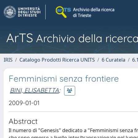
ArTS
Archivio della ricerca
IRIS
Catalogo Prodotti Ricerca UNITS
6 Curatela
6.
Femminismi senza frontiere
BINI, ELISABETTA
;
2009-01-01
Abstract
Il numero di "Genesis" dedicato a "Femminismi senza fro
che sono emerse a livello inter/transnazionale nel lungo