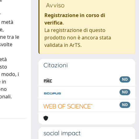
Avviso
i
r
Registrazione in corso di
a metà
verifica
.
e,
La registrazione di questo
ne tra le
prodotto non è ancora stata
svolte
validata in ArTS.
metà
Citazioni
esto
o modo, i
ND
 in
sono
ND
onali.
ND
social impact