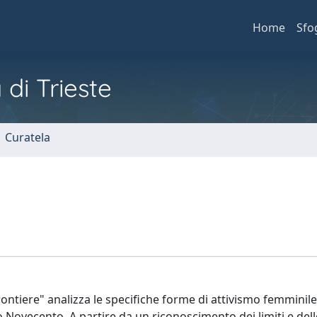
Home
Sfo
 di Trieste
1 Curatela
ntiere" analizza le specifiche forme di attivismo femminil
 Novecento. A partire da un riconoscimento dei limiti e dell