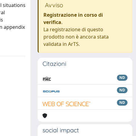
Avviso
l situations
ral
Registrazione in corso di
is
verifica
.
an appendix
La registrazione di questo
prodotto non è ancora stata
validata in ArTS.
Citazioni
ND
ND
ND
social impact