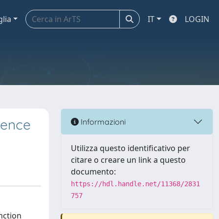
glia
IT
LOGIN
dence
Informazioni
Utilizza questo identificativo per
citare o creare un link a questo
documento:
https://hdl.handle.net/11368/2831
757
nction