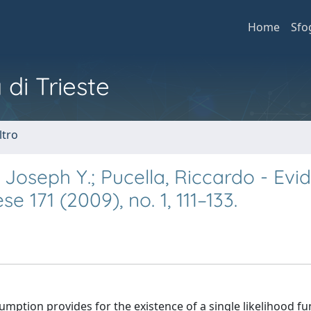
Home
Sfo
 di Trieste
ltro
Joseph Y.; Pucella, Riccardo - Evi
e 171 (2009), no. 1, 111–133.
umption provides for the existence of a single likelihood fu