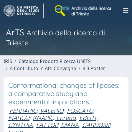
ArTS
Archivio della ricerca di
Trieste
IRIS
Catalogo Prodotti Ricerca UNITS
4 Contributo in Atti Convegno
4.3 Poster
Conformational changes of lipases:
a comparative study and
experimental implications
FERRARIO, VALERIO
;
FOSCATO,
MARCO
;
KNAPIC, Lorena
;
EBERT,
CYNTHIA
;
FATTOR, DIANA
;
GARDOSSI,
Lucia