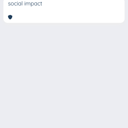
social impact
Copyright © 2026
Università degli Studi Trieste |
Dove
siamo
|
Privacy
Piazzale Europa,1 34127 Trieste, Italia -
Tel. +39 040.558.7111 - P.IVA 00211830328
- C.F. 80013890324 - P.E.C.: