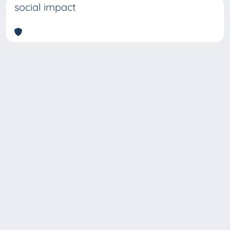
social impact
Copyright © 2026
Università degli Studi Trieste |
Dove
siamo
|
Privacy
Piazzale Europa,1 34127 Trieste, Italia -
Tel. +39 040.558.7111 - P.IVA 00211830328
- C.F. 80013890324 - P.E.C.: