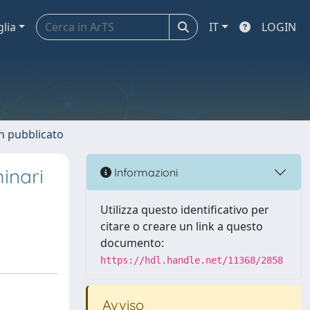
glia
IT
LOGIN
n pubblicato
minari
Informazioni
Utilizza questo identificativo per
citare o creare un link a questo
documento:
https://hdl.handle.net/11368/2858
Avviso