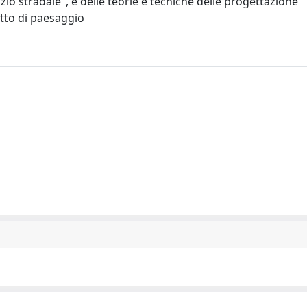
pazio stradale", e delle teorie e tecniche delle progettazione
etto di paesaggio