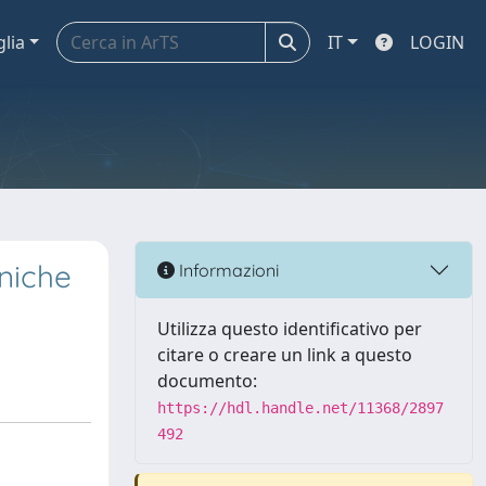
glia
IT
LOGIN
cniche
Informazioni
Utilizza questo identificativo per
citare o creare un link a questo
documento:
https://hdl.handle.net/11368/2897
492