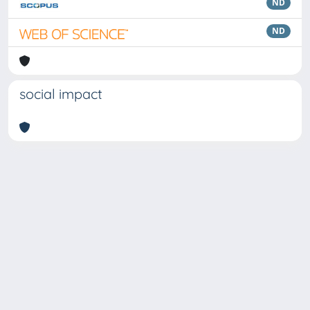
ND
ND
social impact