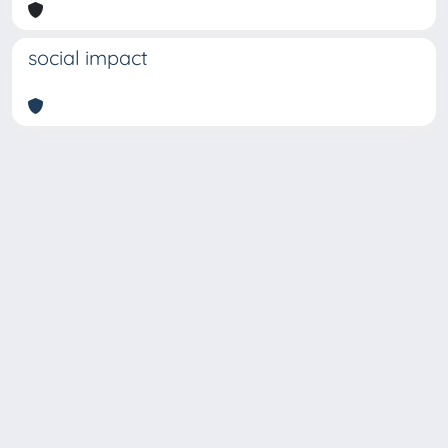
social impact
Copyright © 2026
Università degli Studi Trieste |
Dove
siamo
|
Privacy
Piazzale Europa,1 34127 Trieste, Italia -