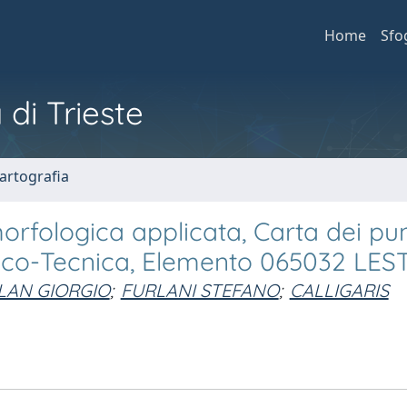
Home
Sfo
 di Trieste
artografia
rfologica applicata, Carta dei pun
gico-Tecnica, Elemento 065032 LE
AN GIORGIO
;
FURLANI STEFANO
;
CALLIGARIS