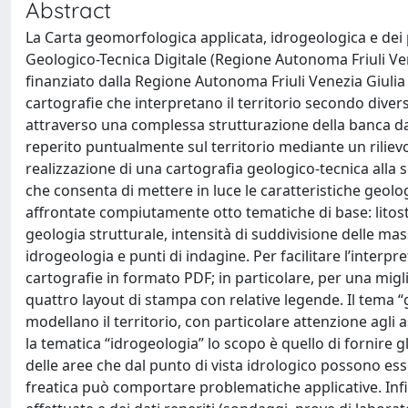
Abstract
La Carta geomorfologica applicata, idrogeologica e dei p
Geologico-Tecnica Digitale (Regione Autonoma Friuli Vene
finanziato dalla Regione Autonoma Friuli Venezia Giulia
cartografie che interpretano il territorio secondo dive
attraverso una complessa strutturazione della banca dati
reperito puntualmente sul territorio mediante un rilievo
realizzazione di una cartografia geologico-tecnica alla 
che consenta di mettere in luce le caratteristiche geolo
affrontate compiutamente otto tematiche di base: litost
geologia strutturale, intensità di suddivisione delle m
idrogeologia e punti di indagine. Per facilitare l’interp
cartografie in formato PDF; in particolare, per una migli
quattro layout di stampa con relative legende. Il tema “
modellano il territorio, con particolare attenzione agli 
la tematica “idrogeologia” lo scopo è quello di fornire gl
delle aree che dal punto di vista idrologico possono ess
freatica può comportare problematiche applicative. Infin