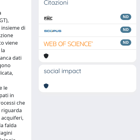
Citazioni
a
ND
GT),
 insieme di
ND
azione
to viene
ND
 la
banca dati
ngono
social impact
icata,
e le
pati in
rocessi che
o riguarda
 acquiferi,
la falda
dagini