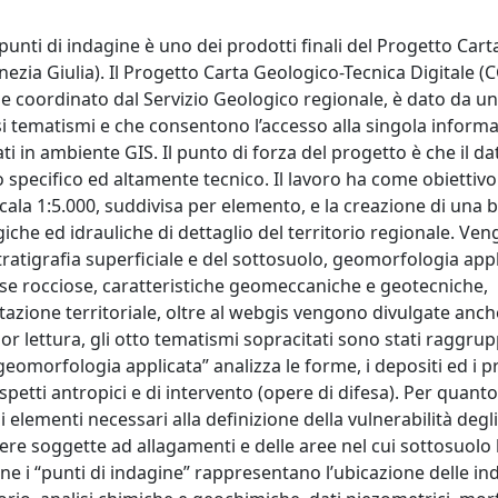
unti di indagine è uno dei prodotti finali del Progetto Cart
zia Giulia). Il Progetto Carta Geologico-Tecnica Digitale (C
 e coordinato dal Servizio Geologico regionale, è dato da un
rsi tematismi e che consentono l’accesso alla singola inform
 in ambiente GIS. Il punto di forza del progetto è che il da
 specifico ed altamente tecnico. Il lavoro ha come obiettivo
scala 1:5.000, suddivisa per elemento, e la creazione di una 
giche ed idrauliche di dettaglio del territorio regionale. Ve
ratigrafia superficiale e del sottosuolo, geomorfologia appl
asse rocciose, caratteristiche geomeccaniche e geotecniche,
retazione territoriale, oltre al webgis vengono divulgate anch
or lettura, gli otto tematismi sopracitati sono stati raggrup
geomorfologia applicata” analizza le forme, i depositi ed i p
aspetti antropici e di intervento (opere di difesa). Per quant
i elementi necessari alla definizione della vulnerabilità degli
ere soggette ad allagamenti e delle aree nel cui sottosuolo 
e i “punti di indagine” rappresentano l’ubicazione delle in