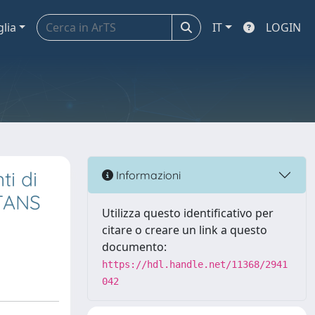
glia
IT
LOGIN
ti di
Informazioni
STANS
Utilizza questo identificativo per
citare o creare un link a questo
documento:
https://hdl.handle.net/11368/2941
042