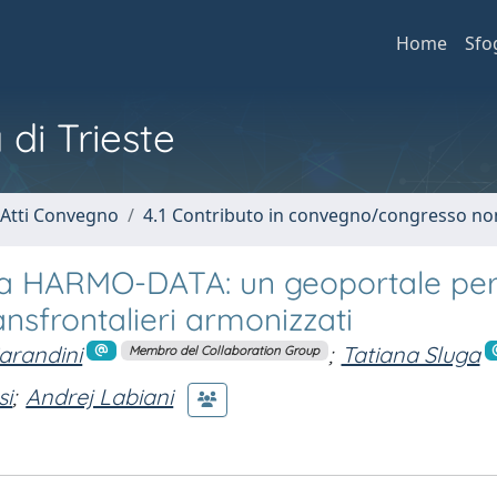
Home
Sfo
 di Trieste
 Atti Convegno
4.1 Contributo in convegno/congresso no
enia HARMO-DATA: un geoportale per
ransfrontalieri armonizzati
arandini
;
Tatiana Sluga
Membro del Collaboration Group
si
;
Andrej Labiani