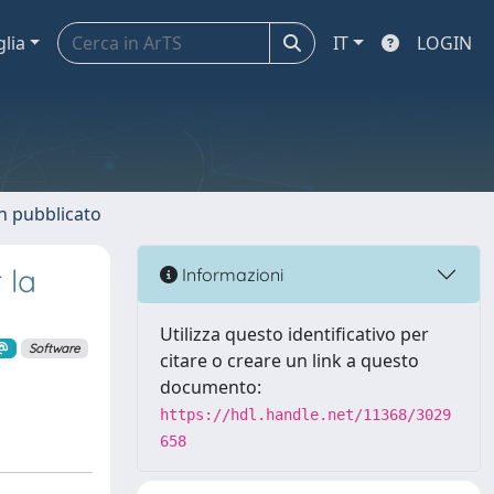
glia
IT
LOGIN
n pubblicato
 la
Informazioni
Utilizza questo identificativo per
Software
citare o creare un link a questo
documento:
https://hdl.handle.net/11368/3029
658