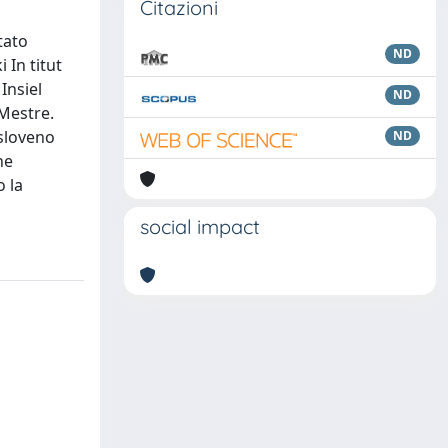
Citazioni
tato
ND
 In titut
Insiel
ND
 Mestre.
 sloveno
ND
ne
o la
social impact