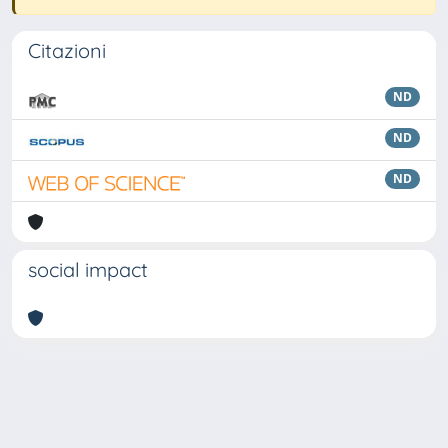
Citazioni
ND
ND
ND
social impact