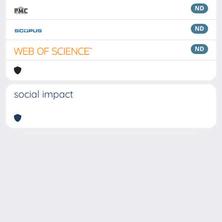
ND
ND
ND
social impact