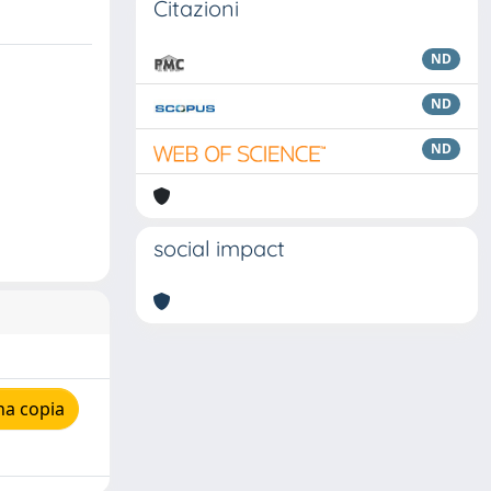
Citazioni
ND
ND
ND
social impact
na copia