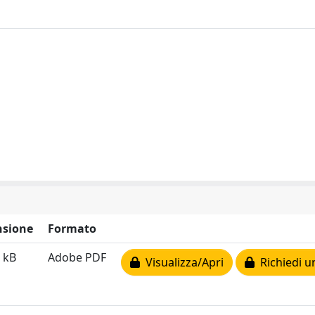
sione
Formato
 kB
Adobe PDF
Visualizza/Apri
Richiedi u