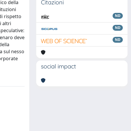
Citazioni
ico della
ituzioni
di rispetto
ND
 altri
ND
speculative:
«denaro deve
ND
della
ca sul nesso
corporate
social impact