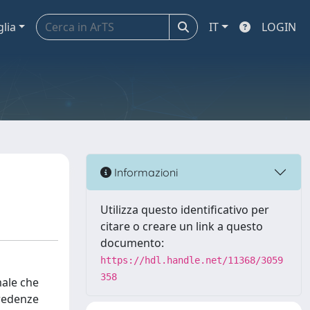
glia
IT
LOGIN
Informazioni
Utilizza questo identificativo per
citare o creare un link a questo
documento:
https://hdl.handle.net/11368/3059
358
male che
credenze