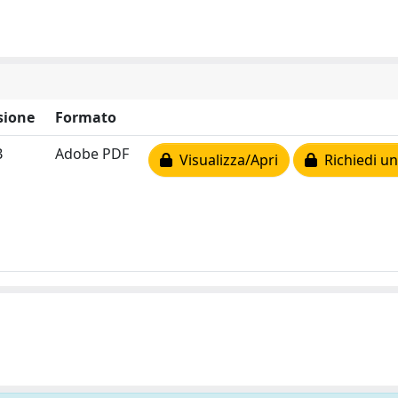
sione
Formato
B
Adobe PDF
Visualizza/Apri
Richiedi un