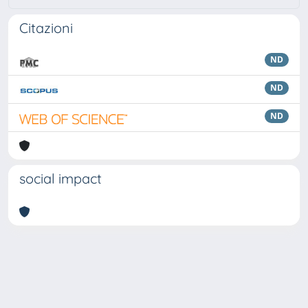
Citazioni
ND
ND
ND
social impact