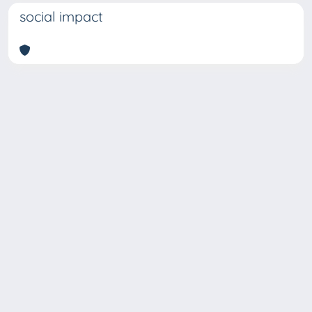
social impact
Copyright © 2026
Università degli Studi Trieste |
Dove
siamo
|
Privacy
Piazzale Europa,1 34127 Trieste, Italia -
Tel. +39 040.558.7111 - P.IVA 00211830328