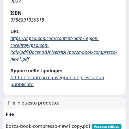
2023
ISBN
9788891935618
URL
https://it.pearson.com/content/dam/region-
core/italy/pearson-
italy/pdf/Docenti/UniversitÃ /bozza-book-compresso-
new1.pdf
Appare nelle tipologie:
4.1 Contributo in convegno/congresso non
pubblicato
File in questo prodotto:
File
bozza-book-compresso-new1 copy.pdf
Accesso chiuso