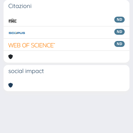
Citazioni
ND
ND
ND
social impact