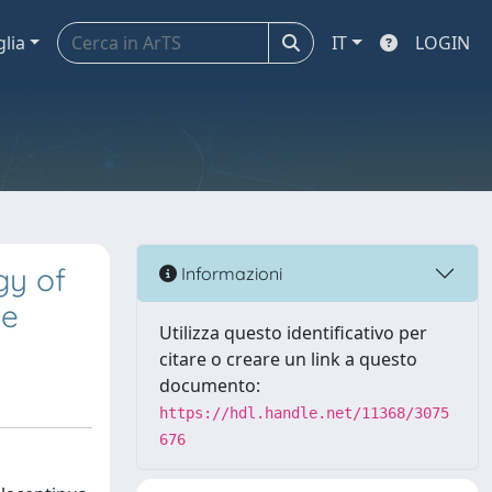
glia
IT
LOGIN
gy of
Informazioni
le
Utilizza questo identificativo per
citare o creare un link a questo
documento:
https://hdl.handle.net/11368/3075
676