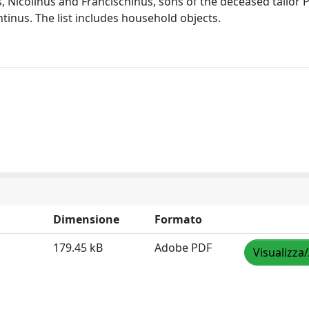
 Nicolinus and Francischinus, sons of the deceased tailor 
inus. The list includes household objects.
Dimensione
Formato
179.45 kB
Adobe PDF
Visualizza