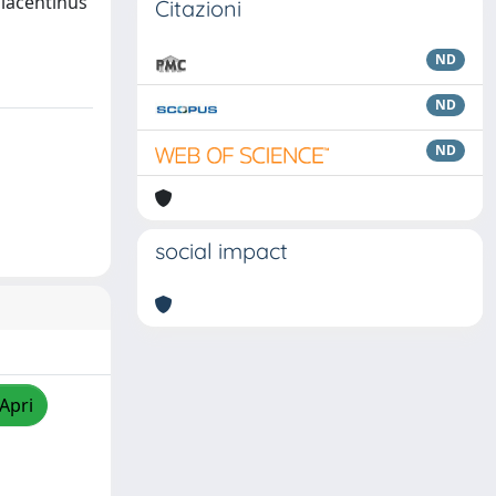
Placentinus
Citazioni
ND
ND
ND
social impact
/Apri