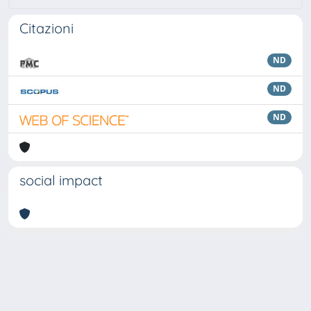
Citazioni
ND
ND
ND
social impact