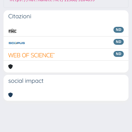
Citazioni
ND
ND
ND
social impact