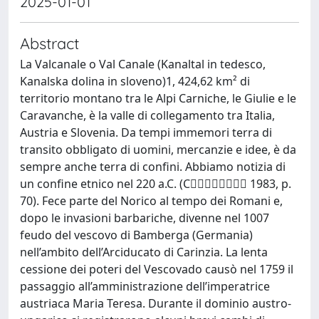
2025-01-01
Abstract
La Valcanale o Val Canale (Kanaltal in tedesco,
Kanalska dolina in sloveno)1, 424,62 km² di
territorio montano tra le Alpi Carniche, le Giulie e le
Caravanche, è la valle di collegamento tra Italia,
Austria e Slovenia. Da tempi immemori terra di
transito obbligato di uomini, mercanzie e idee, è da
sempre anche terra di confini. Abbiamo notizia di
un confine etnico nel 220 a.C. (C􀶈􀶋􀵻􀵺􀶇􀵾􀶌􀵾 1983, p.
70). Fece parte del Norico al tempo dei Romani e,
dopo le invasioni barbariche, divenne nel 1007
feudo del vescovo di Bamberga (Germania)
nell’ambito dell’Arciducato di Carinzia. La lenta
cessione dei poteri del Vescovado causò nel 1759 il
passaggio all’amministrazione dell’imperatrice
austriaca Maria Teresa. Durante il dominio austro-