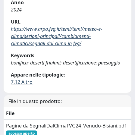
Anno
2024
URL
https://www.arpa.fvg.it/temi/temi/meteo-e-
clima/sezioni-principali/cambiamenti-
climatici/segnali-dal-clima-in-fvg/
Keywords
bonifica; deserti friulani; desertificazione; paesaggio
Appare nelle tipologie:
7.12 Altro
File in questo prodotto:
File
Pagine da SegnaliDalClimaFVG24_Venudo-Bisiani.pdf
accesso aperto