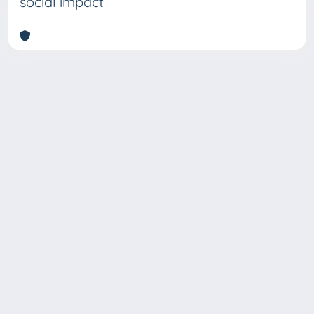
social impact
Copyright © 2026
Università degli Studi Trieste |
Dove
siamo
|
Privacy
Piazzale Europa,1 34127 Trieste, Italia -
Tel. +39 040.558.7111 - P.IVA 00211830328
- C.F. 80013890324 - P.E.C.: