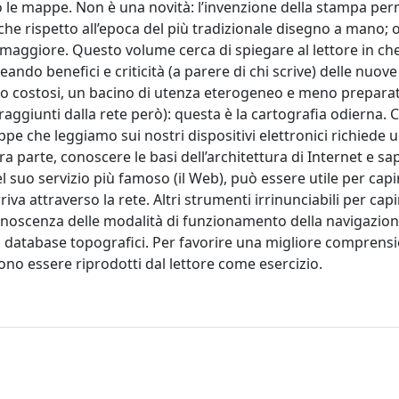
o le mappe. Non è una novità: l’invenzione della stampa pe
he rispetto all’epoca del più tradizionale disegno a mano; o
maggiore. Questo volume cerca di spiegare al lettore in ch
ando benefici e criticità (a parere di chi scrive) delle nuo
meno costosi, un bacino di utenza eterogeneo e meno prepar
raggiunti dalla rete però): questa è la cartografia odierna. 
pe che leggiamo sui nostri dispositivi elettronici richiede u
a parte, conoscere le basi dell’architettura di Internet e sa
el suo servizio più famoso (il Web), può essere utile per cap
iva attraverso la rete. Altri strumenti irrinunciabili per capi
onoscenza delle modalità di funzionamento della navigazion
i database topografici. Per favorire una migliore comprens
ssono essere riprodotti dal lettore come esercizio.