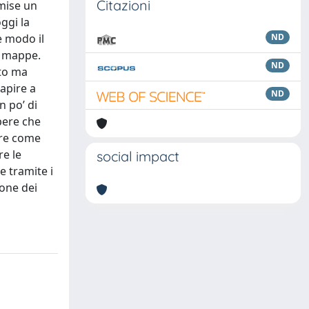
Citazioni
rmise un
ggi la
e modo il
ND
ve mappe.
ND
ato ma
Capire a
ND
n po’ di
pere che
ire come
re le
social impact
e tramite i
ione dei