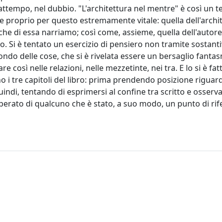
attempo, nel dubbio. "L'architettura nel mentre" è così un te
e proprio per questo estremamente vitale: quella dell'archi
 che di essa narriamo; così come, assieme, quella dell'autore
. Si è tentato un esercizio di pensiero non tramite sostantivi
ndo delle cose, che si è rivelata essere un bersaglio fantas
 così nelle relazioni, nelle mezzetinte, nei tra. E lo si è fat
o i tre capitoli del libro: prima prendendo posizione rigua
indi, tentando di esprimersi al confine tra scritto e osserva
l'operato di qualcuno che è stato, a suo modo, un punto di ri