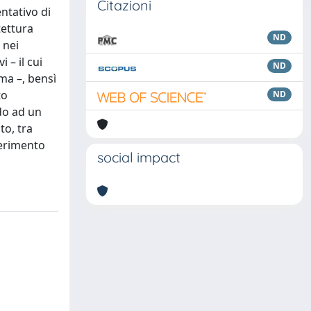
Citazioni
ntativo di
tettura
ND
 nei
 – il cui
ND
ma –, bensì
to
ND
rdo ad un
to, tra
ferimento
social impact