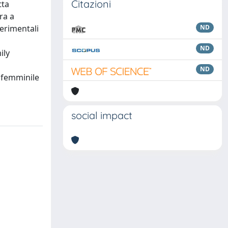
Citazioni
tta
ra a
perimentali
ND
ND
ily
ND
l femminile
social impact