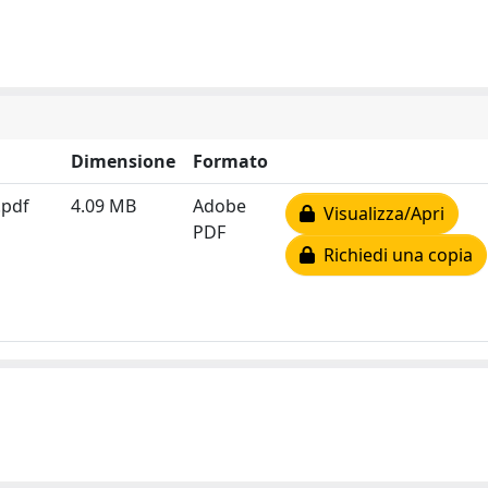
Dimensione
Formato
.pdf
4.09 MB
Adobe
Visualizza/Apri
PDF
Richiedi una copia