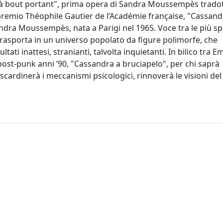
e à bout portant", prima opera di Sandra Moussempès trado
l premio Théophile Gautier de l’Académie française, "Cassand
Sandra Moussempès, nata a Parigi nel 1965. Voce tra le più s
 trasporta in un universo popolato da figure polimorfe, che
ati inattesi, stranianti, talvolta inquietanti. In bilico tra Em
 post-punk anni ’90, "Cassandra a bruciapelo", per chi saprà
 scardinerà i meccanismi psicologici, rinnoverà le visioni de