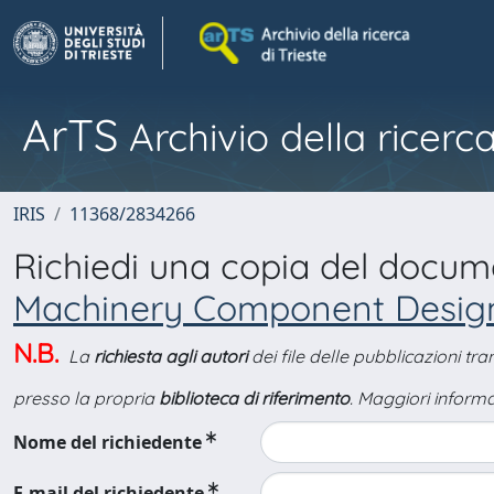
ArTS
Archivio della ricerca
IRIS
11368/2834266
Richiedi una copia del docu
Machinery Component Design
N.B.
La
richiesta agli autori
dei file delle pubblicazioni tr
presso la propria
biblioteca di riferimento
. Maggiori informa
Nome del richiedente
E-mail del richiedente