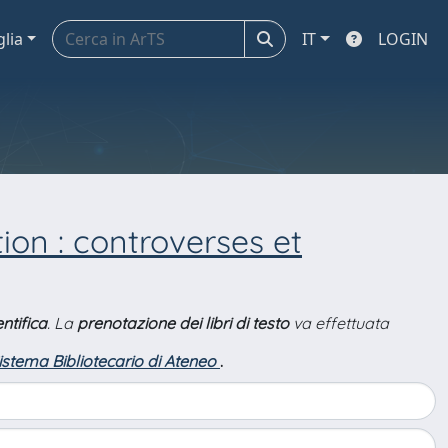
glia
IT
LOGIN
ion : controverses et
ntifica
. La
prenotazione dei libri di testo
va effettuata
Sistema Bibliotecario di Ateneo
.