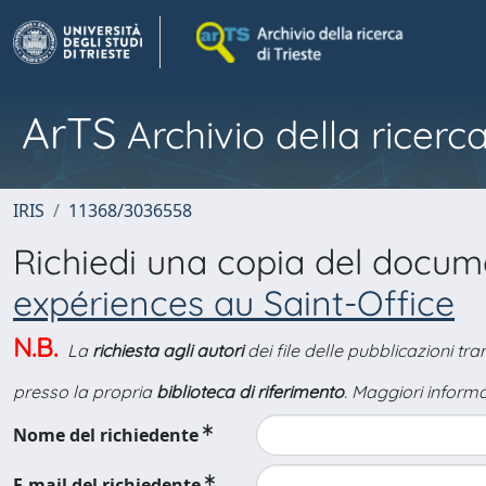
ArTS
Archivio della ricerca
IRIS
11368/3036558
Richiedi una copia del docu
expériences au Saint-Office
N.B.
La
richiesta agli autori
dei file delle pubblicazioni tr
presso la propria
biblioteca di riferimento
. Maggiori informa
Nome del richiedente
E-mail del richiedente