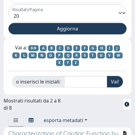
Risultati/Pagina
Vai a:
0-9
A
B
C
D
E
F
G
H
I
J
K
L
M
N
O
P
Q
R
S
T
U
V
W
X
Y
Z
o inserisci le iniziali:
Mostrati risultati da 2 a 8
di 8
esporta metadati
Characterization of Cardiac Function by