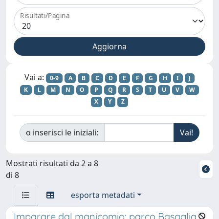
Risultati/Pagina
Vai a:
0-9
A
B
C
D
E
F
G
H
I
J
K
L
M
N
O
P
Q
R
S
T
U
V
W
X
Y
Z
o inserisci le iniziali:
Mostrati risultati da 2 a 8
di 8
esporta metadati
Imparare dal manicomio: parco Basaglia