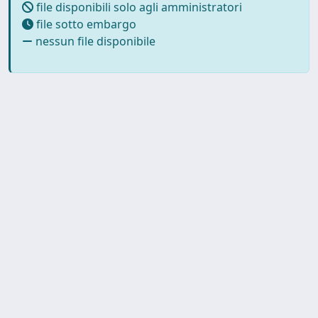
file disponibili solo agli amministratori
file sotto embargo
nessun file disponibile
Copyright © 2026
Università degli Studi Trieste |
Dove
siamo
|
Privacy
Piazzale Europa,1 34127 Trieste, Italia -