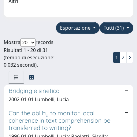
Altri
Esportazione
Tutti (31)
Mostra
records
Risultati 1 - 20 di 31
(tempo di esecuzione:
1
2
0.032 secondi).
Bridging e sinetica
2002-01-01 Lumbelli, Lucia
Can the ability to monitor local
coherence in text comprehension be
transferred to writing?
1996-01-01 Lumbelli, Lucia; Paoletti, Gisella;