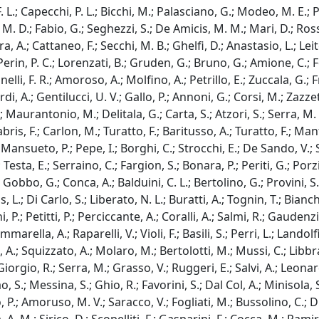
, F. L.; Capecchi, P. L.; Bicchi, M.; Palasciano, G.; Modeo, M. E.
 M. D.; Fabio, G.; Seghezzi, S.; De Amicis, M. M.; Mari, D.; Ross
ra, A.; Cattaneo, F.; Secchi, M. B.; Ghelfi, D.; Anastasio, L.; Le
erin, P. C.; Lorenzati, B.; Gruden, G.; Bruno, G.; Amione, C.; For
 Fanelli, F. R.; Amoroso, A.; Molfino, A.; Petrillo, E.; Zuccala, G.
, A.; Gentilucci, U. V.; Gallo, P.; Annoni, G.; Corsi, M.; Zazzetta
A.; Maurantonio, M.; Delitala, G.; Carta, S.; Atzori, S.; Serra, M
abris, F.; Carlon, M.; Turatto, F.; Baritusso, A.; Turatto, F.; Man
.; Mansueto, P.; Pepe, I.; Borghi, C.; Strocchi, E.; De Sando, V.; 
 Testa, E.; Serraino, C.; Fargion, S.; Bonara, P.; Periti, G.; Por
 Gobbo, G.; Conca, A.; Balduini, C. L.; Bertolino, G.; Provini, S.; 
L.; Di Carlo, S.; Liberato, N. L.; Buratti, A.; Tognin, T.; Bianchi,
 P.; Petitti, P.; Perciccante, A.; Coralli, A.; Salmi, R.; Gaudenz
ella, A.; Raparelli, V.; Violi, F.; Basili, S.; Perri, L.; Landolfi
, A.; Squizzato, A.; Molaro, M.; Bertolotti, M.; Mussi, C.; Libbra, 
orgio, R.; Serra, M.; Grasso, V.; Ruggeri, E.; Salvi, A.; Leonardi
o, S.; Messina, S.; Ghio, R.; Favorini, S.; Dal Col, A.; Minisola,
o, P.; Amoruso, M. V.; Saracco, V.; Fogliati, M.; Bussolino, C.; D