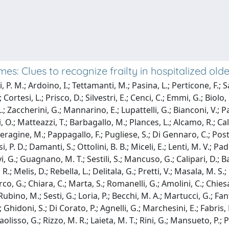
: Clues to recognize frailty in hospitalized olde
. M.; Ardoino, I.; Tettamanti, M.; Pasina, L.; Perticone, F.; Sal
; Cortesi, L.; Prisco, D.; Silvestri, E.; Cenci, C.; Emmi, G.; Biol
.; Zaccherini, G.; Mannarino, E.; Lupattelli, G.; Bianconi, V.; Paci
ri, O.; Matteazzi, T.; Barbagallo, M.; Plances, L.; Alcamo, R.; Calv
eragine, M.; Pappagallo, F.; Pugliese, S.; Di Gennaro, C.; Posti
, P. D.; Damanti, S.; Ottolini, B. B.; Miceli, E.; Lenti, M. V.; P
vi, G.; Guagnano, M. T.; Sestili, S.; Mancuso, G.; Calipari, D.; B
Melis, D.; Rebella, L.; Delitala, G.; Pretti, V.; Masala, M. S.; Bo
co, G.; Chiara, C.; Marta, S.; Romanelli, G.; Amolini, C.; Chiesa,
.; Rubino, M.; Sesti, G.; Loria, P.; Becchi, M. A.; Martucci, G.; F
 Ghidoni, S.; Di Corato, P.; Agnelli, G.; Marchesini, E.; Fabris, 
aolisso, G.; Rizzo, M. R.; Laieta, M. T.; Rini, G.; Mansueto, P.; 