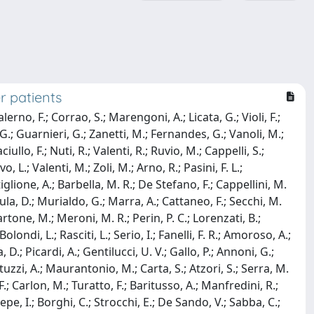
r patients
erno, F.; Corrao, S.; Marengoni, A.; Licata, G.; Violi, F.;
o, G.; Guarnieri, G.; Zanetti, M.; Fernandes, G.; Vanoli, M.;
ullo, F.; Nuti, R.; Valenti, R.; Ruvio, M.; Cappelli, S.;
o, L.; Valenti, M.; Zoli, M.; Arno, R.; Pasini, F. L.;
glione, A.; Barbella, M. R.; De Stefano, F.; Cappellini, M.
adula, D.; Murialdo, G.; Marra, A.; Cattaneo, F.; Secchi, M.
artone, M.; Meroni, M. R.; Perin, P. C.; Lorenzati, B.;
londi, L.; Rasciti, L.; Serio, I.; Fanelli, F. R.; Amoroso, A.;
 D.; Picardi, A.; Gentilucci, U. V.; Gallo, P.; Annoni, G.;
antuzzi, A.; Maurantonio, M.; Carta, S.; Atzori, S.; Serra, M.
F.; Carlon, M.; Turatto, F.; Baritusso, A.; Manfredini, R.;
Pepe, I.; Borghi, C.; Strocchi, E.; De Sando, V.; Sabba, C.;