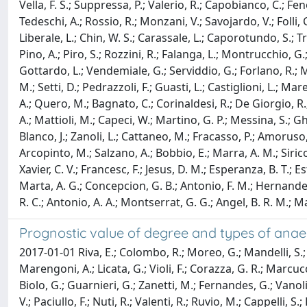
Vella, F. S.; Suppressa, P.; Valerio, R.; Capobianco, C.; Feno
Tedeschi, A.; Rossio, R.; Monzani, V.; Savojardo, V.; Folli, C
Liberale, L.; Chin, W. S.; Carassale, L.; Caporotundo, S.; Trai
Pino, A.; Piro, S.; Rozzini, R.; Falanga, L.; Montrucchio, G.; 
Gottardo, L.; Vendemiale, G.; Serviddio, G.; Forlano, R.; Mas
M.; Setti, D.; Pedrazzoli, F.; Guasti, L.; Castiglioni, L.; Mar
A.; Quero, M.; Bagnato, C.; Corinaldesi, R.; De Giorgio, R.; 
A.; Mattioli, M.; Capeci, W.; Martino, G. P.; Messina, S.; Ghi
Blanco, J.; Zanoli, L.; Cattaneo, M.; Fracasso, P.; Amoruso, 
Arcopinto, M.; Salzano, A.; Bobbio, E.; Marra, A. M.; Sirico,
Xavier, C. V.; Francesc, F.; Jesus, D. M.; Esperanza, B. T.; Est
Marta, A. G.; Concepcion, G. B.; Antonio, F. M.; Hernandez, 
R. C.; Antonio, A. A.; Montserrat, G. G.; Angel, B. R. M.; Manu
Prognostic value of degree and types of anaem
2017-01-01 Riva, E.; Colombo, R.; Moreo, G.; Mandelli, S.; F
Marengoni, A.; Licata, G.; Violi, F.; Corazza, G. R.; Marcucci,
Biolo, G.; Guarnieri, G.; Zanetti, M.; Fernandes, G.; Vanoli,
V.; Paciullo, F.; Nuti, R.; Valenti, R.; Ruvio, M.; Cappelli, S.