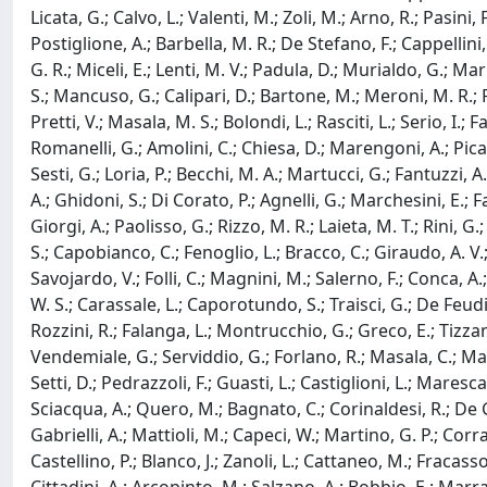
Licata, G.; Calvo, L.; Valenti, M.; Zoli, M.; Arno, R.; Pasini
Postiglione, A.; Barbella, M. R.; De Stefano, F.; Cappellini,
G. R.; Miceli, E.; Lenti, M. V.; Padula, D.; Murialdo, G.; Mar
S.; Mancuso, G.; Calipari, D.; Bartone, M.; Meroni, M. R.; P
Pretti, V.; Masala, M. S.; Bolondi, L.; Rasciti, L.; Serio, I.;
Romanelli, G.; Amolini, C.; Chiesa, D.; Marengoni, A.; Picardi
Sesti, G.; Loria, P.; Becchi, M. A.; Martucci, G.; Fantuzzi, 
A.; Ghidoni, S.; Di Corato, P.; Agnelli, G.; Marchesini, E.; F
Giorgi, A.; Paolisso, G.; Rizzo, M. R.; Laieta, M. T.; Rini, G
S.; Capobianco, C.; Fenoglio, L.; Bracco, C.; Giraudo, A. V.;
Savojardo, V.; Folli, C.; Magnini, M.; Salerno, F.; Conca, A.;
W. S.; Carassale, L.; Caporotundo, S.; Traisci, G.; De Feudis, 
Rozzini, R.; Falanga, L.; Montrucchio, G.; Greco, E.; Tizzani,
Vendemiale, G.; Serviddio, G.; Forlano, R.; Masala, C.; Mammar
Setti, D.; Pedrazzoli, F.; Guasti, L.; Castiglioni, L.; Maresca
Sciacqua, A.; Quero, M.; Bagnato, C.; Corinaldesi, R.; De Gi
Gabrielli, A.; Mattioli, M.; Capeci, W.; Martino, G. P.; Corra
Castellino, P.; Blanco, J.; Zanoli, L.; Cattaneo, M.; Fracass