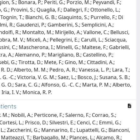
ion, S.; Bonara, P.; Periti, G.; Porzio, M.; Peyvandi, F.;
G.; Provini, S.; Quaglia, F.; Dallegri, F.; Ottonello, L.;
 Tognin, T.; Bianchi, G. B.; Giaquinto, S.; Purrello, F.; Di
Salmi, R.; Gaudenzi, P.; Gamberini, S.; Semplicini, A.;
dolfi, R.; Montalto, M.; Mirijello, A.; Vallone, C.; Bellusci,
bra, M. V.; Miceli, A.; Pellegrini, E.; Carulli, L.; Sciacqua,
ini, C.; Mascherona, I.; Minelli, G.; Maltese, F.; Gabrielli,
tra, A.; Alemanno, P.; Marigliano, B.; Castellino, P.;
bi, G.; Tirotta, D.; Mete, F.; Gino, M.; Cittadini, A.;
R. D.; Alberto, M. M.; Pedro, A. R.; Vanessa, L. P.; Lara, T.;
 G. -C.; Victoria, V. G. M.; Saez, L.; Bosco, J.; Susana, S. B.;
. O.; Sara, C. G.; Alfonso, G. -C. C.; Marta, P. M.; Alberto,
Iria, I. V.; Monica, R. P.
tients
.; Nobili, A.; Perticone, F.; Salerno, F.; Corrao, S.;
ortesi, L.; Prisco, D.; Silvestri, E.; Cenci, C.; Emmi, G.;
 L.; Zaccherini, G.; Mannarino, E.; Lupattelli, G.; Bianconi,
 O.; Matteazzi, T.; Barbagallo, M.; Plances, L.; Alcamo, R.;