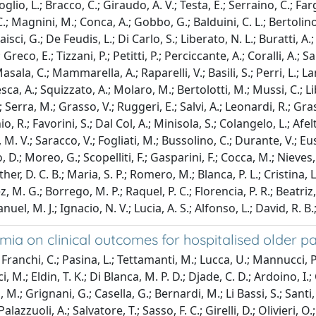
glio, L.; Bracco, C.; Giraudo, A. V.; Testa, E.; Serraino, C.; Farg
.; Magnini, M.; Conca, A.; Gobbo, G.; Balduini, C. L.; Bertolino, 
sci, G.; De Feudis, L.; Di Carlo, S.; Liberato, N. L.; Buratti, A.;
Greco, E.; Tizzani, P.; Petitti, P.; Perciccante, A.; Coralli, A.; 
ala, C.; Mammarella, A.; Raparelli, V.; Basili, S.; Perri, L.; Lan
esca, A.; Squizzato, A.; Molaro, M.; Bertolotti, M.; Mussi, C.; Lib
Serra, M.; Grasso, V.; Ruggeri, E.; Salvi, A.; Leonardi, R.; Grass
o, R.; Favorini, S.; Dal Col, A.; Minisola, S.; Colangelo, L.; Afel
M. V.; Saracco, V.; Fogliati, M.; Bussolino, C.; Durante, V.; Euse
 D.; Moreo, G.; Scopelliti, F.; Gasparini, F.; Cocca, M.; Nieves, 
her, D. C. B.; Maria, S. P.; Romero, M.; Blanca, P. L.; Cristina, L.
M. G.; Borrego, M. P.; Raquel, P. C.; Florencia, P. R.; Beatriz, G
el, M. J.; Ignacio, N. V.; Lucia, A. S.; Alfonso, L.; David, R. B.; 
ia on clinical outcomes for hospitalised older pa
ranchi, C.; Pasina, L.; Tettamanti, M.; Lucca, U.; Mannucci, P. M
 M.; Eldin, T. K.; Di Blanca, M. P. D.; Djade, C. D.; Ardoino, I.; C
 M.; Grignani, G.; Casella, G.; Bernardi, M.; Li Bassi, S.; Santi,
; Palazzuoli, A.; Salvatore, T.; Sasso, F. C.; Girelli, D.; Olivieri,