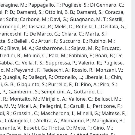
; Peragine, M.; Pappagallo, F.; Pugliese, S.; Di Gennaro, C.;
i, P. D.; Damanti, S.; Ottolini, B. B.; Damanti, S.; Corazza,
iter, Sofia; Carbone, M.; Davi, G.; Guagnano, M. T.; Sestili,
nengo, P.; Tassara, R.; Melis, D.; Rebella, L.; Delitala, G.;
; Franceschi, F.; De Marco, G.; Chiara, C.; Marta, S.;
, S.; Bellelli, G.; Arturi, F.; Succurro, E.; Rubino, M.;
. G.; Bleve, M. A.; Gasbarrone, L.; Sajeva, M. R.; Brucato,
fredini, R.; Molino, C.; Pala, M.; Fabbian, F.; Boari, B.; De
Sabba, C.; Vella, F. S.; Suppressa, P.; Valerio, R.; Pugliese,
zio, M.; Peyvandi, F.; Tedeschi, A.; Rossio, R.; Monzani, V.;
Quaglia, F.; Dallegri, F.; Ottonello, L.; Liberale, L.; Chin,
 G. B.; Giaquinto, S.; Purrello, F.; Di Pino, A.; Piro, S.;
i, P.; Gamberini, S.; Semplicini, A.; Gottardo, L.;
, R.; Montalto, M.; Mirijello, A.; Vallone, C.; Bellusci, M.;
M. V.; Miceli, A.; Pellegrini, E.; Carulli, L.; Perticone, F.;
, R.; Grassini, C.; Mascherona, I.; Minelli, G.; Maltese, F.;
 S.; Colangelo, L.; Afeltra, A.; Alemanno, P.; Marigliano, B.;
urante, V.; Eusebi, G.; Tirotta, D.; Mete, F.; Gino, M.;