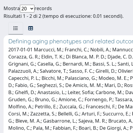
Mostra
records
Risultati 1 - 2 di 2 (tempo di esecuzione: 0.01 secondi).
Defining aging phenotypes and related outcomes
2017-01-01 Marcucci, M.; Franchi, C.; Nobili, A.; Mannucci, P
Corazza, G. R.; Eldin, T. K.; Di Blanca, M. P. D.; Djade, C. D.
Grignani, G.; Casella, G.; Bernardi, M.; Bassi, S. L.; Santi, L
Palazzuoli, A.; Salvatore, T.; Sasso, F. C.; Girelli, D.; Olivie
Capecchi, P. L.; Bicchi, M.; Palasciano, G.; Modeo, M. E.; P
D.; Fabio, G.; Seghezzi, S.; De Amicis, M. M.; Mari, D.; Rossi
B.; Ghelfi, D.; Anastasio, L.; Leiter, Sofia; Carbone, M.; Da
Gruden, G.; Bruno, G.; Amione, C.; Fornengo, P.; Tassara, R.; 
Molfino, A.; Petrillo, E.; Zuccala, G.; Franceschi, F.; De Mar
Corsi, M.; Zazzetta, S.; Bellelli, G.; Arturi, F.; Succurro, E
G.; Bleve, M. A.; Gasbarrone, L.; Sajeva, M. R.; Brucato, A.;
Molino, C.; Pala, M.; Fabbian, F.; Boari, B.; De Giorgi, A.; P