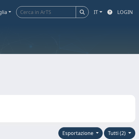
glia
IT
LOGIN
Esportazione
Tutti (2)