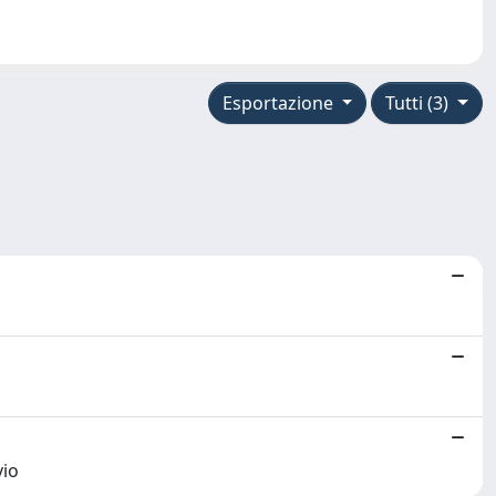
Esportazione
Tutti (3)
vio