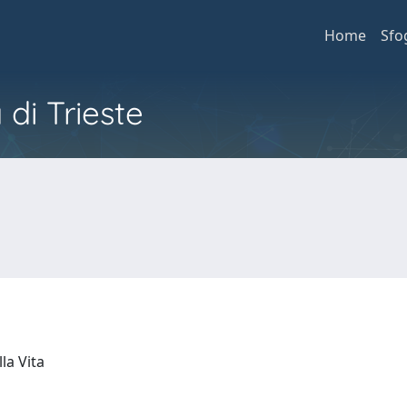
Home
Sfo
 di Trieste
lla Vita