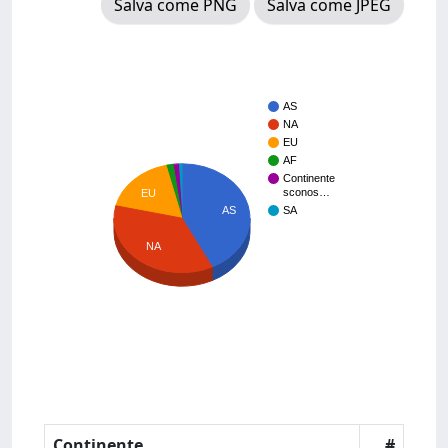
Salva come PNG
Salva come JPEG
AS
NA
EU
AF
Continente
sconos…
EU
AS
SA
NA
Continente
#