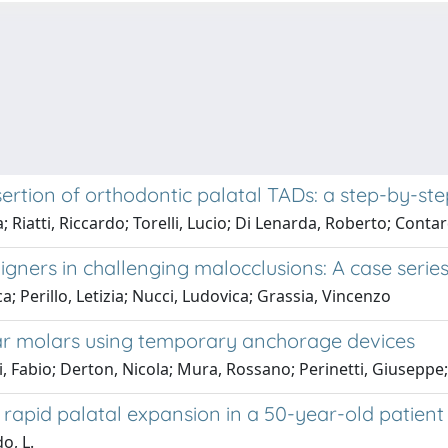
sertion of orthodontic palatal TADs: a step-by-ste
; Riatti, Riccardo; Torelli, Lucio; Di Lenarda, Roberto; Conta
igners in challenging malocclusions: A case serie
; Perillo, Letizia; Nucci, Ludovica; Grassia, Vincenzo
r molars using temporary anchorage devices
i, Fabio; Derton, Nicola; Mura, Rossano; Perinetti, Giuseppe
 rapid palatal expansion in a 50-year-old patient
o, L.