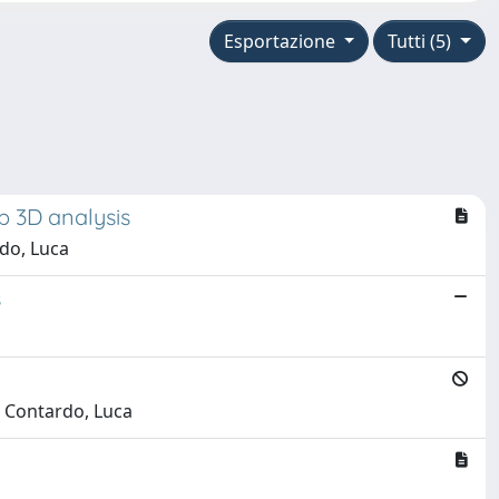
Esportazione
Tutti (5)
p 3D analysis
rdo, Luca
s
; Contardo, Luca