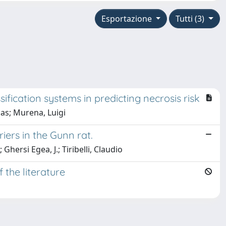
Esportazione
Tutti (3)
ication systems in predicting necrosis risk
las; Murena, Luigi
ers in the Gunn rat.
Ghersi Egea, J.; Tiribelli, Claudio
 the literature