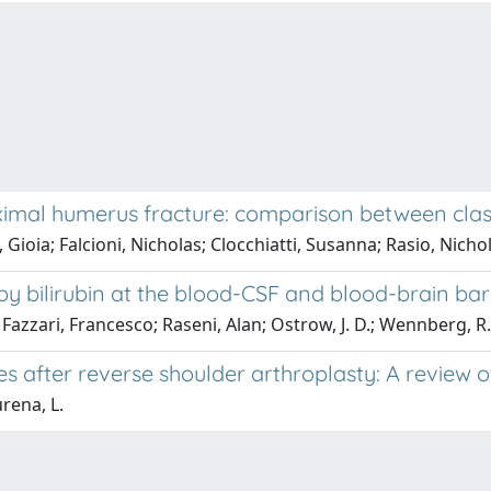
imal humerus fracture: comparison between classif
 Gioia; Falcioni, Nicholas; Clocchiatti, Susanna; Rasio, Nicho
 bilirubin at the blood-CSF and blood-brain barri
 Fazzari, Francesco; Raseni, Alan; Ostrow, J. D.; Wennberg, R.; 
s after reverse shoulder arthroplasty: A review of
urena, L.