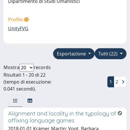
Dipartimento di Studi Umanistici
Profilo
UnityFVG
Esportazione
Tutti (22)
Mostra
records
Risultati 1 - 20 di 22
(tempo di esecuzione:
1
2
0.041 secondi).
Alignment and locality in the typology of
affixing language games
2018-01-01 Krämer, Martin; Vogt, Barbara