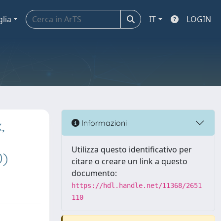
glia
IT
LOGIN
,
Informazioni
Utilizza questo identificativo per
0)
citare o creare un link a questo
documento:
https://hdl.handle.net/11368/2651
110