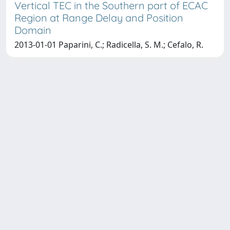
Vertical TEC in the Southern part of ECAC
Region at Range Delay and Position
Domain
2013-01-01 Paparini, C.; Radicella, S. M.; Cefalo, R.
Copyright © 2026
Università degli Studi Trieste |
Dove
siamo
|
Privacy
Piazzale Europa,1 34127 Trieste, Italia -
Tel. +39 040.558.7111 - P.IVA 00211830328