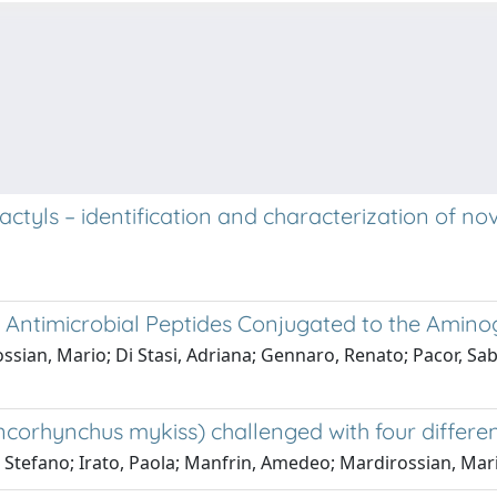
dactyls – identification and characterization of 
ch Antimicrobial Peptides Conjugated to the Amin
sian, Mario; Di Stasi, Adriana; Gennaro, Renato; Pacor, Sab
Oncorhynchus mykiss) challenged with four differe
tefano; Irato, Paola; Manfrin, Amedeo; Mardirossian, Mario; 