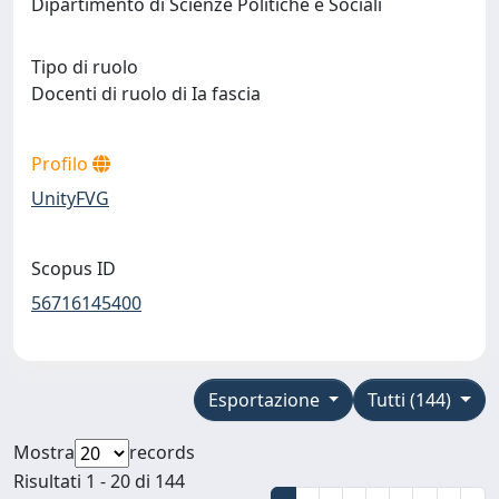
Dipartimento di Scienze Politiche e Sociali
Tipo di ruolo
Docenti di ruolo di Ia fascia
Profilo
UnityFVG
Scopus ID
56716145400
Esportazione
Tutti (144)
Mostra
records
Risultati 1 - 20 di 144