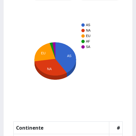
AS
NA
EU
AF
SA
EU
AS
NA
Continente
#