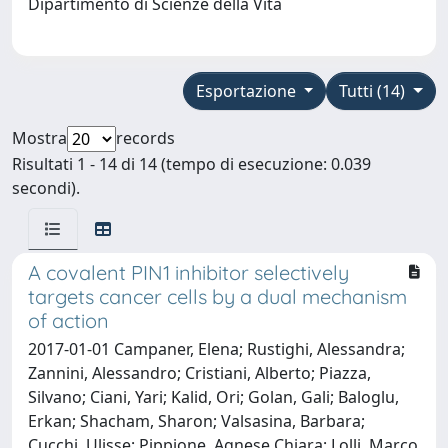
Dipartimento di Scienze della Vita
Esportazione
Tutti (14)
Mostra
records
Risultati 1 - 14 di 14 (tempo di esecuzione: 0.039
secondi).
A covalent PIN1 inhibitor selectively
targets cancer cells by a dual mechanism
of action
2017-01-01 Campaner, Elena; Rustighi, Alessandra;
Zannini, Alessandro; Cristiani, Alberto; Piazza,
Silvano; Ciani, Yari; Kalid, Ori; Golan, Gali; Baloglu,
Erkan; Shacham, Sharon; Valsasina, Barbara;
Cucchi, Ulisse; Pippione, Agnese Chiara; Lolli, Marco