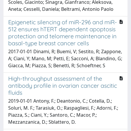
Scoles, Giacinto; Sinagra, Gianfranco; Aleksova,
Aneta; Cesselli, Daniela; Beltrami, Antonio Paolo
Epigenetic silencing of miR-296 and miR-
512 ensures hTERT dependent apoptosis
protection and telomere maintenance in
basal-type breast cancer cells
2017-01-01 Dinami, R; Buemi, V; Sestito, R; Zappone,
A; Ciani, Y; Mano, M; Petti, E; Sacconi, A; Blandino, G;
Giacca, M; Piazza, S; Benetti, R; Schoeftner, S
High-throughput assessment of the
antibody profile in ovarian cancer ascitic
fluids
2019-01-01 Antony, F.; Deantonio, C.; Cotella, D.;
Soluri, M. F.; Tarasiuk, O.; Raspagliesi, F.; Adorni, F.;
Piazza, S.; Ciani, Y.; Santoro, C.; Macor, P.;
Mezzanzanica, D.; Sblattero, D.