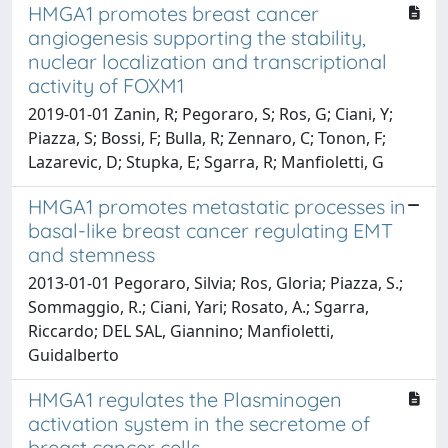
HMGA1 promotes breast cancer
angiogenesis supporting the stability,
nuclear localization and transcriptional
activity of FOXM1
2019-01-01 Zanin, R; Pegoraro, S; Ros, G; Ciani, Y;
Piazza, S; Bossi, F; Bulla, R; Zennaro, C; Tonon, F;
Lazarevic, D; Stupka, E; Sgarra, R; Manfioletti, G
HMGA1 promotes metastatic processes in
basal-like breast cancer regulating EMT
and stemness
2013-01-01 Pegoraro, Silvia; Ros, Gloria; Piazza, S.;
Sommaggio, R.; Ciani, Yari; Rosato, A.; Sgarra,
Riccardo; DEL SAL, Giannino; Manfioletti,
Guidalberto
HMGA1 regulates the Plasminogen
activation system in the secretome of
breast cancer cells