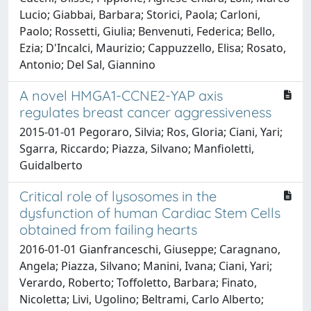
Lucio; Giabbai, Barbara; Storici, Paola; Carloni,
Paolo; Rossetti, Giulia; Benvenuti, Federica; Bello,
Ezia; D'Incalci, Maurizio; Cappuzzello, Elisa; Rosato,
Antonio; Del Sal, Giannino
A novel HMGA1-CCNE2-YAP axis
regulates breast cancer aggressiveness
2015-01-01 Pegoraro, Silvia; Ros, Gloria; Ciani, Yari;
Sgarra, Riccardo; Piazza, Silvano; Manfioletti,
Guidalberto
Critical role of lysosomes in the
dysfunction of human Cardiac Stem Cells
obtained from failing hearts
2016-01-01 Gianfranceschi, Giuseppe; Caragnano,
Angela; Piazza, Silvano; Manini, Ivana; Ciani, Yari;
Verardo, Roberto; Toffoletto, Barbara; Finato,
Nicoletta; Livi, Ugolino; Beltrami, Carlo Alberto;