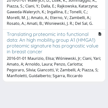
2016-01-01 Walerych, D.; Lisek, K.; Sommaggio, R.;
Piazza, S.; Ciani, Y.; Dalla, E.; Rajkowska, Katarzyna;
Gaweda-Walerych, K.; Ingallina, E.; Tonelli, C.;
Morelli, M. J.; Amato, A.; Eterno, V.; Zambelli, A.;
Rosato, A.; Amati, B.; Wisniewski, J. R.; Del Sal, G.
Translating proteomic into functional
data: An high mobility group A1 (HMGA1)
proteomic signature has prognostic value
in breast cancer
2016-01-01 Maurizio, Elisa; Wiśniewski, Jr; Ciani, Yari;
Amato, A; Arnoldo, Laura; Penzo, Carlotta;
Pegoraro, Silvia; Giancotti, V; Zambelli, A; Piazza, S;
Manfioletti, Guidalberto; Sgarra, Riccardo