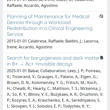
Raffaele; Accardo, Agostino
Planning of Maintenance for Medical
Devices through a Workload
Redistribution in a Clinical Engineering
Service
2015-01-01 Calabrese, Raffaele; Baldini, J.; Lasorsa,
Irene; Accardo, Agostino
Search for baryogenesis and dark matter
in B+ → Λc+ +invisible decays
2025-01-01 Babar, Collaboration; Lees, J. P.; Poireau,
V.; Tisserand, V.; Grauges, E.; Palano, A.; Eigen, G.;
Brown, D. N.; Kolomensky, Y. G.; Fritsch, M.; Koch,
H.; Cheaib, R.; Hearty, C.; Mattison, T. S.; Mckenna, J.
A.; So, R. Y.; Blinov, V. E.; Buzykaev, A. R.; Druzhinin, V.
P.; Kozyrev, E. A.; Kravchenko, E. A.; Serednyakov, S.
I.; Skovpen, Y. I.; Solodov, E. P.; Todyshev, K. Y.;