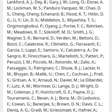
Lankford, A. J.; Dey, B.; Gary, J. W.; Long, O.; Eisner, A.
M.; Lockman, W. S.; Panduro Vazquez, W.; Chao, D.
S.; Cheng, Cheng; Echenard, B.; Flood, K. T.; Hitlin, D.
G.; Li, Y.; Lin, D. X.; Middleton, S.; Miyashita, T. S.;
Ongmongkolkul, P.; Oyang, J.; Porter, F. C.; Rohrken,
M.; Meadows, B. T.; Sokoloff, M. D.; Smith, J. G.;
Wagner, S. R.; Bernard, D.; Verderi, M.; Bettoni, D.;
Bozzi, C.; Calabrese, R.; Cibinetto, G.; Fioravanti, E.;
Garzia, I.; Luppi, E.; Santoro, V.; Calcaterra, A.; De
Sangro, R.; Finocchiaro, G.; Martellotti, S.; Patteri, P.;
Peruzzi, I. M.; Piccolo, M.; Rotondo, M.; Zallo, A.;
Passaggio, S.; Patrignani, C.; Shuve, B. J.; Lacker, H.
M.; Bhuyan, B.; Mallik, U.; Chen, C.; Cochran, J.; Prell,
S.; Gritsan, A. V.; Arnaud, N.; Davier, M.; Le Diberder,
F.; Lutz, A. M.; Wormser, G.; Lange, D. J.; Wright, D.
M.; Coleman, J. P.; Hutchcroft, D. E.; Payne, D. J.;
Touramanis, C.; Bevan, A. J.; Bona, M.; Di Lodovico,
F.; Cowan, G.; Banerjee, S.; Brown, D. N.; Davis, C. L.;
Denig, A. G.; Gradl, W.; Griessinger, K.; Hafner, A.;