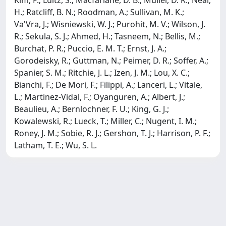
H.; Ratcliff, B. N.; Roodman, A.; Sullivan, M. K.;
Va'Vra, J.; Wisniewski, W. J.; Purohit, M. V.; Wilson, J.
R.; Sekula, S. J.; Ahmed, H.; Tasneem, N.; Bellis, M.;
Burchat, P. R.; Puccio, E. M. T.; Ernst, J. A.;
Gorodeisky, R.; Guttman, N.; Peimer, D. R.; Soffer, A.;
Spanier, S. M.; Ritchie, J. L.; Izen, J. M.; Lou, X. C.;
Bianchi, F.; De Mori, F.; Filippi, A.; Lanceri, L.; Vitale,
L.; Martinez-Vidal, F.; Oyanguren, A.; Albert, J.;
Beaulieu, A.; Bernlochner, F. U.; King, G. J.;
Kowalewski, R.; Lueck, T.; Miller, C.; Nugent, I. M.;
Roney, J. M.; Sobie, R. J.; Gershon, T. J.; Harrison, P. F.;
Latham, T. E.; Wu, S. L.