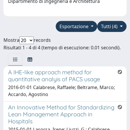
Dipartimento di Ingegneria e Architettura
Esportazione
Tutti (4)
Mostra
records
Risultati 1 - 4 di 4 (tempo di esecuzione: 0.01 secondi).
A IHE-like approach method for
quantitative analyis of PACS usage
2016-01-01 Calabrese, Raffaele; Beltrame, Marco;
Accardo, Agostino
An Innovative Method for Standardizing
Lean Management Approach in
Hospitals
2015-01-01 Lasorsa, Irene; Liuzzi, G.; Calabrese,