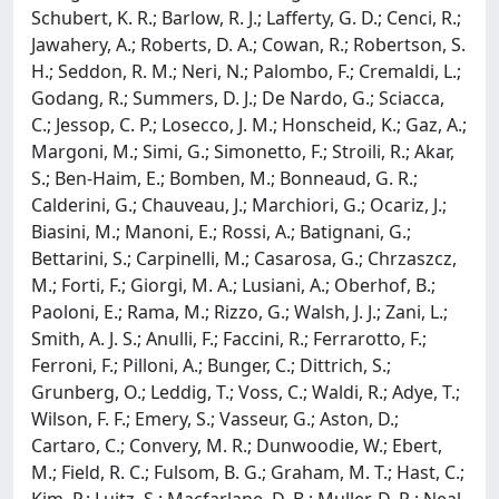
Schubert, K. R.; Barlow, R. J.; Lafferty, G. D.; Cenci, R.;
Jawahery, A.; Roberts, D. A.; Cowan, R.; Robertson, S.
H.; Seddon, R. M.; Neri, N.; Palombo, F.; Cremaldi, L.;
Godang, R.; Summers, D. J.; De Nardo, G.; Sciacca,
C.; Jessop, C. P.; Losecco, J. M.; Honscheid, K.; Gaz, A.;
Margoni, M.; Simi, G.; Simonetto, F.; Stroili, R.; Akar,
S.; Ben-Haim, E.; Bomben, M.; Bonneaud, G. R.;
Calderini, G.; Chauveau, J.; Marchiori, G.; Ocariz, J.;
Biasini, M.; Manoni, E.; Rossi, A.; Batignani, G.;
Bettarini, S.; Carpinelli, M.; Casarosa, G.; Chrzaszcz,
M.; Forti, F.; Giorgi, M. A.; Lusiani, A.; Oberhof, B.;
Paoloni, E.; Rama, M.; Rizzo, G.; Walsh, J. J.; Zani, L.;
Smith, A. J. S.; Anulli, F.; Faccini, R.; Ferrarotto, F.;
Ferroni, F.; Pilloni, A.; Bunger, C.; Dittrich, S.;
Grunberg, O.; Leddig, T.; Voss, C.; Waldi, R.; Adye, T.;
Wilson, F. F.; Emery, S.; Vasseur, G.; Aston, D.;
Cartaro, C.; Convery, M. R.; Dunwoodie, W.; Ebert,
M.; Field, R. C.; Fulsom, B. G.; Graham, M. T.; Hast, C.;
Kim, P.; Luitz, S.; Macfarlane, D. B.; Muller, D. R.; Neal,