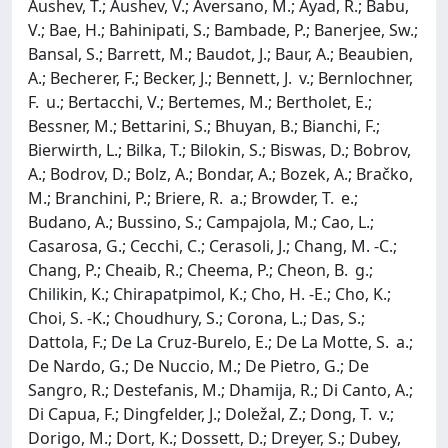
Aushev, T.; Aushev, V.; Aversano, M.; Ayad, R.; Babu,
V.; Bae, H.; Bahinipati, S.; Bambade, P.; Banerjee, Sw.;
Bansal, S.; Barrett, M.; Baudot, J.; Baur, A.; Beaubien,
A.; Becherer, F.; Becker, J.; Bennett, J. v.; Bernlochner,
F. u.; Bertacchi, V.; Bertemes, M.; Bertholet, E.;
Bessner, M.; Bettarini, S.; Bhuyan, B.; Bianchi, F.;
Bierwirth, L.; Bilka, T.; Bilokin, S.; Biswas, D.; Bobrov,
A.; Bodrov, D.; Bolz, A.; Bondar, A.; Bozek, A.; Bračko,
M.; Branchini, P.; Briere, R. a.; Browder, T. e.;
Budano, A.; Bussino, S.; Campajola, M.; Cao, L.;
Casarosa, G.; Cecchi, C.; Cerasoli, J.; Chang, M. -C.;
Chang, P.; Cheaib, R.; Cheema, P.; Cheon, B. g.;
Chilikin, K.; Chirapatpimol, K.; Cho, H. -E.; Cho, K.;
Choi, S. -K.; Choudhury, S.; Corona, L.; Das, S.;
Dattola, F.; De La Cruz-Burelo, E.; De La Motte, S. a.;
De Nardo, G.; De Nuccio, M.; De Pietro, G.; De
Sangro, R.; Destefanis, M.; Dhamija, R.; Di Canto, A.;
Di Capua, F.; Dingfelder, J.; Doležal, Z.; Dong, T. v.;
Dorigo, M.; Dort, K.; Dossett, D.; Dreyer, S.; Dubey,