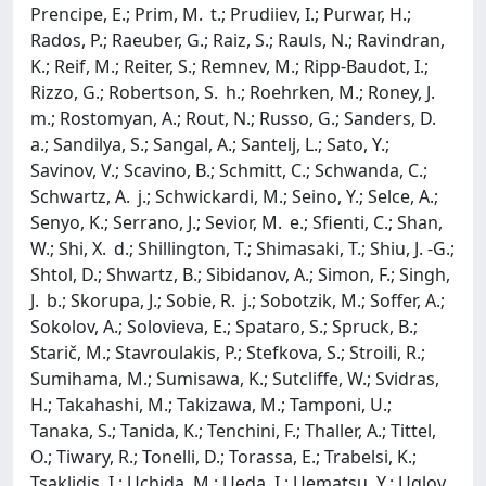
Prencipe, E.; Prim, M. t.; Prudiiev, I.; Purwar, H.;
Rados, P.; Raeuber, G.; Raiz, S.; Rauls, N.; Ravindran,
K.; Reif, M.; Reiter, S.; Remnev, M.; Ripp-Baudot, I.;
Rizzo, G.; Robertson, S. h.; Roehrken, M.; Roney, J.
m.; Rostomyan, A.; Rout, N.; Russo, G.; Sanders, D.
a.; Sandilya, S.; Sangal, A.; Santelj, L.; Sato, Y.;
Savinov, V.; Scavino, B.; Schmitt, C.; Schwanda, C.;
Schwartz, A. j.; Schwickardi, M.; Seino, Y.; Selce, A.;
Senyo, K.; Serrano, J.; Sevior, M. e.; Sfienti, C.; Shan,
W.; Shi, X. d.; Shillington, T.; Shimasaki, T.; Shiu, J. -G.;
Shtol, D.; Shwartz, B.; Sibidanov, A.; Simon, F.; Singh,
J. b.; Skorupa, J.; Sobie, R. j.; Sobotzik, M.; Soffer, A.;
Sokolov, A.; Solovieva, E.; Spataro, S.; Spruck, B.;
Starič, M.; Stavroulakis, P.; Stefkova, S.; Stroili, R.;
Sumihama, M.; Sumisawa, K.; Sutcliffe, W.; Svidras,
H.; Takahashi, M.; Takizawa, M.; Tamponi, U.;
Tanaka, S.; Tanida, K.; Tenchini, F.; Thaller, A.; Tittel,
O.; Tiwary, R.; Tonelli, D.; Torassa, E.; Trabelsi, K.;
Tsaklidis, I.; Uchida, M.; Ueda, I.; Uematsu, Y.; Uglov,