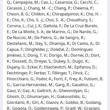
Q.; Campajola, M.; Cao, L.; Casarosa, G.; Cecchi, C.;
Cerasoli, J.; Chang, M. -C.; Chang, P.; Cheema, P.;
Cheon, B. G.; Chilikin, K.; Chirapatpimol, K.; Cho, H. -
E.; Cho, K.; Cho, S. -J.; Choi, S. -K.; Choudhury, S.;
Corona, L.; Cui, J. X.; Dattola, F.; De La Cruz-Burelo,
E.; De La Motte, S. A.; de Marino, G.; De Nardo, G.;
De Nuccio, M.; De Pietro, G.; de Sangro, R.;
Destefanis, M.; Dey, S.; Dhamija, R.; Di Canto, A.; Di
Capua, F.; Dingfelder, J.; Doležal, Z.; Domínguez
Jiménez, I.; Dong, T. V.; Dorigo, M.; Dorner, D.; Dort,
K.; Dossett, D.; Dreyer, S.; Dubey, S.; Dugic, K.;
Dujany, G.; Ecker, P.; Eliachevitch, M.; Epifanov, D.;
Feichtinger, P.; Ferber, T.; Fillinger, T.; Finck, C.;
Finocchiaro, G.; Fodor, A.; Forti, F.; Frey, A.; Fulsom, B.
G.; Garcia-Hernandez, M.; Garg, R.; Gaudino, G.;
Gaur, V.; Gaz, A.; Gellrich, A.; Ghevondyan, G.;
Ghosh, D.; Ghumaryan, H.; Giakoustidis, G.;
Giordano, R.; Giri, A.; Glazov, A.; Gobbo, B.; Godang,
R.; Gogota, O.; Goldenzweig, P.; Gradl, W.; Graziani,