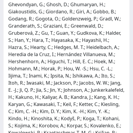
Ghevondyan, G.; Ghosh, D.; Ghumaryan, H.;
Giakoustidis, G.; Giordano, R.; Giri, A.; Gobbo, B.;
Godang, R.; Gogota, O.; Goldenzweig, P.; Gradl, W.;
Granderath, S.; Graziani, E.; Greenwald, D.;
Gruberová, Z.; Gu, T.; Guan, Y.; Gudkova, K.; Halder,
S.; Han, Y.; Hara, T.; Hayasaka, K.; Hayashii, H.;
Hazra, S.; Hearty, C.; Hedges, M. T.; Heidelbach, A.;
Heredia de la Cruz, I.; Hernández Villanueva, M.;
Hershenhorn, A.; Higuchi, T.; Hill, E. C.; Hoek, M.;
Hohmann, M.; Horak, P.; Hou, W. -S.; Hsu, C. -L.;
Iijima, T.; Inami, K.; Ipsita, N.; Ishikawa, A.; Ito, S.;
Itoh, R.; Iwasaki, M.; Jackson, P.; Jacobs, W. W.; Jang,
E. -J.; Ji, Q. P.; Jia, S.; Jin, Y.; Johnson, A.; Junkerkalefeld,
H.; Kakuno, H.; Kaliyar, A. B.; Kandra, J.; Kang, K. H.;
Karyan, G.; Kawasaki, T.; Keil, F.; Ketter, C.; Kiesling,
C.; Kim, C. -H.; Kim, D. Y.; Kim, K. -H.; Kim, Y. -K.;
Kindo, H.; Kinoshita, K.; Kodyš, P.; Koga, T.; Kohani,
S.; Kojima, K.; Korobov, A.; Korpar, S.; Kovalenko, E.;
Kowalewski, R.; Kraetzschmar, T. M. G.; Križan, P.;