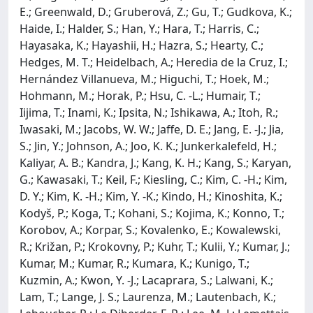
E.; Greenwald, D.; Gruberová, Z.; Gu, T.; Gudkova, K.;
Haide, I.; Halder, S.; Han, Y.; Hara, T.; Harris, C.;
Hayasaka, K.; Hayashii, H.; Hazra, S.; Hearty, C.;
Hedges, M. T.; Heidelbach, A.; Heredia de la Cruz, I.;
Hernández Villanueva, M.; Higuchi, T.; Hoek, M.;
Hohmann, M.; Horak, P.; Hsu, C. -L.; Humair, T.;
Iijima, T.; Inami, K.; Ipsita, N.; Ishikawa, A.; Itoh, R.;
Iwasaki, M.; Jacobs, W. W.; Jaffe, D. E.; Jang, E. -J.; Jia,
S.; Jin, Y.; Johnson, A.; Joo, K. K.; Junkerkalefeld, H.;
Kaliyar, A. B.; Kandra, J.; Kang, K. H.; Kang, S.; Karyan,
G.; Kawasaki, T.; Keil, F.; Kiesling, C.; Kim, C. -H.; Kim,
D. Y.; Kim, K. -H.; Kim, Y. -K.; Kindo, H.; Kinoshita, K.;
Kodyš, P.; Koga, T.; Kohani, S.; Kojima, K.; Konno, T.;
Korobov, A.; Korpar, S.; Kovalenko, E.; Kowalewski,
R.; Križan, P.; Krokovny, P.; Kuhr, T.; Kulii, Y.; Kumar, J.;
Kumar, M.; Kumar, R.; Kumara, K.; Kunigo, T.;
Kuzmin, A.; Kwon, Y. -J.; Lacaprara, S.; Lalwani, K.;
Lam, T.; Lange, J. S.; Laurenza, M.; Lautenbach, K.;