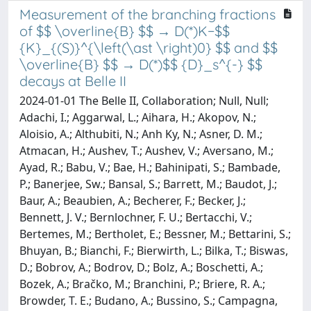
Measurement of the branching fractions
of $$ \overline{B} $$ → D(*)K−$$
{K}_{(S)}^{\left(\ast \right)0} $$ and $$
\overline{B} $$ → D(*)$$ {D}_s^{-} $$
decays at Belle II
2024-01-01 The Belle II, Collaboration; Null, Null;
Adachi, I.; Aggarwal, L.; Aihara, H.; Akopov, N.;
Aloisio, A.; Althubiti, N.; Anh Ky, N.; Asner, D. M.;
Atmacan, H.; Aushev, T.; Aushev, V.; Aversano, M.;
Ayad, R.; Babu, V.; Bae, H.; Bahinipati, S.; Bambade,
P.; Banerjee, Sw.; Bansal, S.; Barrett, M.; Baudot, J.;
Baur, A.; Beaubien, A.; Becherer, F.; Becker, J.;
Bennett, J. V.; Bernlochner, F. U.; Bertacchi, V.;
Bertemes, M.; Bertholet, E.; Bessner, M.; Bettarini, S.;
Bhuyan, B.; Bianchi, F.; Bierwirth, L.; Bilka, T.; Biswas,
D.; Bobrov, A.; Bodrov, D.; Bolz, A.; Boschetti, A.;
Bozek, A.; Bračko, M.; Branchini, P.; Briere, R. A.;
Browder, T. E.; Budano, A.; Bussino, S.; Campagna,