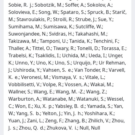
Sobie, R. j.; Sobotzik, M.; Soffer, A.; Sokolov, A.;
Solovieva, E.; Song, W.; Spataro, S.; Spruck, B.; Starič,
M.; Stavroulakis, P.; Stroili, R.; Strube, J.; Sue, Y.;
Sumihama, M.; Sumisawa, K.; Sutcliffe, W.;
Suwonjandee, N.; Svidras, H.; Takahashi, M.;
Takizawa, M.; Tamponi, U.; Tanida, K.; Tenchini, F.;
Thaller, A.; Tittel, O.; Tiwary, R.; Tonelli, D.; Torassa, E.;
Trabelsi, K.; Tsaklidis, I.; Uchida, M.; Ueda, I.; Unger,
K.; Unno, Y.; Uno, K.; Uno, S.; Urquijo, P.; Ur Rehman,
J.; Ushiroda, Y.; Vahsen, S. e.; Van Tonder, R.; Varvell,
K. e.; Veronesi, M.; Vismaya, V. s.; Vitale, L.;
Vobbilisetti, V.; Volpe, R.; Vossen, A.; Wakai, M.;
Wallner, S.; Wang, E.; Wang, M. -Z.; Wang, Z.;
Warburton, A.; Watanabe, M.; Watanuki, S.; Wessel,
C.; Won, E.; Xu, X. p.; Yabsley, B. d.; Yamada, S.; Yan,
W.; Yang, S. b.; Yelton, J.; Yin, J. h.; Yoshihara, K.;
Yuan, J.; Zani, L.; Zeng, F.; Zhang, B.; Zhilich, V.; Zhou,
J. s.; Zhou, Q. d.; Zhukova, V. i.; Null, Null