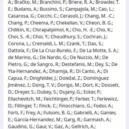
A.; Bračko, M.; Branchini, P.; Briere, R. A.; Browder, T.
E.; Budano, A.; Bussino, S.; Campajola, M.; Cao, L.;
Casarosa, G.; Cecchi, C.; Cerasoli, J.; Chang, M. -C.;
Chang, P.; Cheema, P.; Chekelian, V.; Cheon, B. G.;
Chilikin, K.; Chirapatpimol, K.; Cho, H. -E.; Cho, K.;
Choi, S. -K.; Choi, Y.; Choudhury, S.; Cochran, J.;
Corona, L.; Cremaldi, L. M.; Czank, T.; Das, S.;
Dattola, F.; De La Cruz-Burelo, E.; De La Motte, S. A.;
de Marino, G.; De Nardo, G.; De Nuccio, M.; De
Pietro, G.; de Sangro, R.; Destefanis, M.; Dey, S.; De
Yta-Hernandez, A.; Dhamija, R.; Di Canto, A.; Di
Capua, F.; Dingfelder, J.; Doležal, Z.; Domínguez
Jiménez, I.; Dong, T. V.; Dorigo, M.; Dort, K.; Dossett,
D.; Dreyer, S.; Dubey, S.; Dujany, G.; Ecker, P.;
Eliachevitch, M.; Feichtinger, P.; Ferber, T.; Ferlewicz,
D.; Fillinger, T.; Finck, C.; Finocchiaro, G.; Fodor, A.;
Forti, F.; Frey, A.; Fulsom, B. G.; Gabrielli, A.; Ganiev,
E.; Garcia-Hernandez, M.; Garg, R.; Garmash, A.;
Gaudino, G.; Gaur, V.; Gaz, A.; Gellrich, A.;