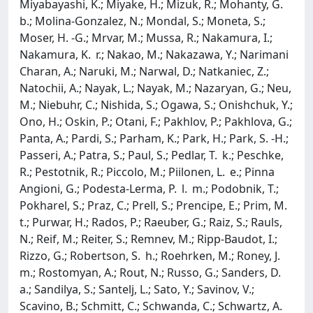
Miyabayashi, K.; Miyake, H.; Mizuk, R.; Mohanty, G.
b.; Molina-Gonzalez, N.; Mondal, S.; Moneta, S.;
Moser, H. -G.; Mrvar, M.; Mussa, R.; Nakamura, I.;
Nakamura, K. r.; Nakao, M.; Nakazawa, Y.; Narimani
Charan, A.; Naruki, M.; Narwal, D.; Natkaniec, Z.;
Natochii, A.; Nayak, L.; Nayak, M.; Nazaryan, G.; Neu,
M.; Niebuhr, C.; Nishida, S.; Ogawa, S.; Onishchuk, Y.;
Ono, H.; Oskin, P.; Otani, F.; Pakhlov, P.; Pakhlova, G.;
Panta, A.; Pardi, S.; Parham, K.; Park, H.; Park, S. -H.;
Passeri, A.; Patra, S.; Paul, S.; Pedlar, T. k.; Peschke,
R.; Pestotnik, R.; Piccolo, M.; Piilonen, L. e.; Pinna
Angioni, G.; Podesta-Lerma, P. l. m.; Podobnik, T.;
Pokharel, S.; Praz, C.; Prell, S.; Prencipe, E.; Prim, M.
t.; Purwar, H.; Rados, P.; Raeuber, G.; Raiz, S.; Rauls,
N.; Reif, M.; Reiter, S.; Remnev, M.; Ripp-Baudot, I.;
Rizzo, G.; Robertson, S. h.; Roehrken, M.; Roney, J.
m.; Rostomyan, A.; Rout, N.; Russo, G.; Sanders, D.
a.; Sandilya, S.; Santelj, L.; Sato, Y.; Savinov, V.;
Scavino, B.; Schmitt, C.; Schwanda, C.; Schwartz, A.