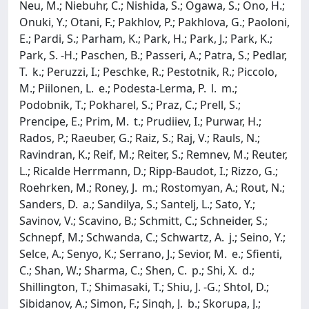
Neu, M.; Niebuhr, C.; Nishida, S.; Ogawa, S.; Ono, H.;
Onuki, Y.; Otani, F.; Pakhlov, P.; Pakhlova, G.; Paoloni,
E.; Pardi, S.; Parham, K.; Park, H.; Park, J.; Park, K.;
Park, S. -H.; Paschen, B.; Passeri, A.; Patra, S.; Pedlar,
T. k.; Peruzzi, I.; Peschke, R.; Pestotnik, R.; Piccolo,
M.; Piilonen, L. e.; Podesta-Lerma, P. l. m.;
Podobnik, T.; Pokharel, S.; Praz, C.; Prell, S.;
Prencipe, E.; Prim, M. t.; Prudiiev, I.; Purwar, H.;
Rados, P.; Raeuber, G.; Raiz, S.; Raj, V.; Rauls, N.;
Ravindran, K.; Reif, M.; Reiter, S.; Remnev, M.; Reuter,
L.; Ricalde Herrmann, D.; Ripp-Baudot, I.; Rizzo, G.;
Roehrken, M.; Roney, J. m.; Rostomyan, A.; Rout, N.;
Sanders, D. a.; Sandilya, S.; Santelj, L.; Sato, Y.;
Savinov, V.; Scavino, B.; Schmitt, C.; Schneider, S.;
Schnepf, M.; Schwanda, C.; Schwartz, A. j.; Seino, Y.;
Selce, A.; Senyo, K.; Serrano, J.; Sevior, M. e.; Sfienti,
C.; Shan, W.; Sharma, C.; Shen, C. p.; Shi, X. d.;
Shillington, T.; Shimasaki, T.; Shiu, J. -G.; Shtol, D.;
Sibidanov, A.; Simon, F.; Singh, J. b.; Skorupa, J.;