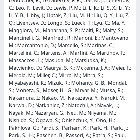
Leboucher, R.; Le Diberder, F. R.; Lee, M. J.; Lemettais,
C.; Leo, P.; Levit, D.; Lewis, P. M.; Li, L. K.; Li, S. X.; Li, Y.;
Li, Y. B.; Libby, J.; Liptak, Z.; Liu, M. H.; Liu, Q. Y.; Liu, Z.
Q.; Liventsev, D.; Longo, S.; Lueck, T.; Lyu, C.; Ma, Y.;
Maggiora, M.; Maharana, S. P.; Maiti, R.; Maity, S.;
Mancinelli, G.; Manfredi, R.; Manoni, E.; Mantovano,
M.; Marcantonio, D.; Marcello, S.; Marinas, C.;
Martellini, C.; Martens, A.; Martini, A.; Martinov, T.;
Massaccesi, L.; Masuda, M.; Matsuoka, K.;
Matvienko, D.; Maurya, S. K.; Mckenna, J. A.; Meier, F.;
Merola, M.; Miller, C.; Mirra, M.; Mitra, S.;
Miyabayashi, K.; Mizuk, R.; Mohanty, G. B.; Mondal,
S.; Moneta, S.; Moser, H. -G.; Mrvar, M.; Mussa, R.;
Nakamura, I.; Nakao, M.; Nakazawa, Y.; Naruki, M.;
Narwal, D.; Natkaniec, Z.; Natochii, A.; Nayak, L.;
Nayak, M.; Nazaryan, G.; Neu, M.; Niiyama, M.;
Nishida, S.; Ogawa, S.; Onishchuk, Y.; Ono, H.;
Pakhlova, G.; Pardi, S.; Parham, K.; Park, H.; Park, J.;
Park, S. -H.; Paschen, B.; Passeri, A.; Patra, S.; Paul,