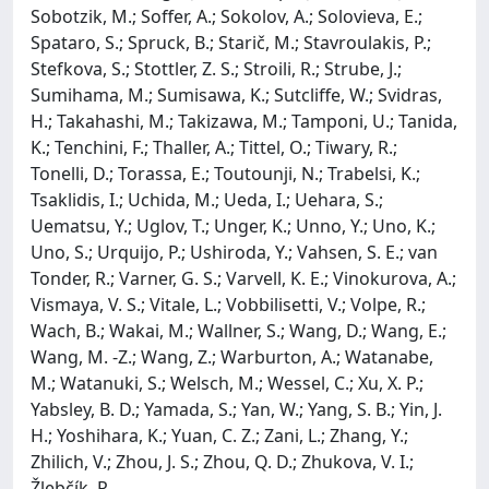
Sobotzik, M.; Soffer, A.; Sokolov, A.; Solovieva, E.;
Spataro, S.; Spruck, B.; Starič, M.; Stavroulakis, P.;
Stefkova, S.; Stottler, Z. S.; Stroili, R.; Strube, J.;
Sumihama, M.; Sumisawa, K.; Sutcliffe, W.; Svidras,
H.; Takahashi, M.; Takizawa, M.; Tamponi, U.; Tanida,
K.; Tenchini, F.; Thaller, A.; Tittel, O.; Tiwary, R.;
Tonelli, D.; Torassa, E.; Toutounji, N.; Trabelsi, K.;
Tsaklidis, I.; Uchida, M.; Ueda, I.; Uehara, S.;
Uematsu, Y.; Uglov, T.; Unger, K.; Unno, Y.; Uno, K.;
Uno, S.; Urquijo, P.; Ushiroda, Y.; Vahsen, S. E.; van
Tonder, R.; Varner, G. S.; Varvell, K. E.; Vinokurova, A.;
Vismaya, V. S.; Vitale, L.; Vobbilisetti, V.; Volpe, R.;
Wach, B.; Wakai, M.; Wallner, S.; Wang, D.; Wang, E.;
Wang, M. -Z.; Wang, Z.; Warburton, A.; Watanabe,
M.; Watanuki, S.; Welsch, M.; Wessel, C.; Xu, X. P.;
Yabsley, B. D.; Yamada, S.; Yan, W.; Yang, S. B.; Yin, J.
H.; Yoshihara, K.; Yuan, C. Z.; Zani, L.; Zhang, Y.;
Zhilich, V.; Zhou, J. S.; Zhou, Q. D.; Zhukova, V. I.;
Žlebčík, R.