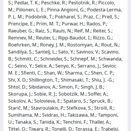
S.; Pedlar, T. K.; Peschke, R.; Pestotnik, R.; Piccolo,
M.; Piilonen, L. E.; Pinna Angioni, G.; Podesta-Lerma,
P. L. M.; Podobnik, T.; Pokharel, S.; Praz, C.; Prell, S.;
Prencipe, E.; Prim, M. T.; Purwar, H.; Rados, P.;
Raeuber, G.; Raiz, S.; Rauls, N.; Reif, M.; Reiter, S.;
Remnev, M.; Reuter, L.; Ripp-Baudot, I.; Rizzo, G.;
Roehrken, M.; Roney, J. M.; Rostomyan, A.; Rout, N.;
Sandilya, S.; Santelj, L.; Sato, Y.; Savinov, V.; Scavino,
B.; Schmitt, C.; Schneider, S.; Schnepf, M.; Schwanda,
C.; Seino, Y.; Selce, A.; Senyo, K.; Serrano, J.; Sevior,
M. E.; Sfienti, C.; Shan, W.; Sharma, C.; Shen, C. P.;
Shi, X. D.; Shillington, T.; Shimasaki, T.; Shiu, J. -G.;
Shtol, D.; Sibidanov, A.; Simon, F.; Singh, J. B.;
Skorupa, J.; Sobie, R. J.; Sobotzik, M.; Soffer, A.;
Sokolov, A.; Solovieva, E.; Spataro, S.; Spruck, B.;
Starič, M.; Stavroulakis, P.; Stefkova, S.; Stroili, R.;
Sumihama, M.; Svidras, H.; Takizawa, M.; Tamponi,
U.; Tanaka, S.; Tanida, K.; Tenchini, F.; Thaller, A.;
Tittel, O.; Tiwary, R.; Tonelli, D.; Torassa, E.; Trabelsi,