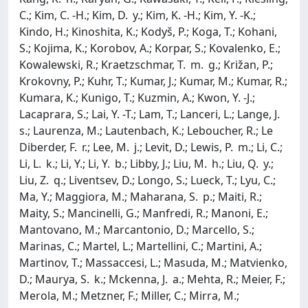
C.; Kim, C. -H.; Kim, D. y.; Kim, K. -H.; Kim, Y. -K.;
Kindo, H.; Kinoshita, K.; Kodyš, P.; Koga, T.; Kohani,
S.; Kojima, K.; Korobov, A.; Korpar, S.; Kovalenko, E.;
Kowalewski, R.; Kraetzschmar, T. m. g.; Križan, P.;
Krokovny, P.; Kuhr, T.; Kumar, J.; Kumar, M.; Kumar, R.;
Kumara, K.; Kunigo, T.; Kuzmin, A.; Kwon, Y. -J.;
Lacaprara, S.; Lai, Y. -T.; Lam, T.; Lanceri, L.; Lange, J.
s.; Laurenza, M.; Lautenbach, K.; Leboucher, R.; Le
Diberder, F. r.; Lee, M. j.; Levit, D.; Lewis, P. m.; Li, C.;
Li, L. k.; Li, Y.; Li, Y. b.; Libby, J.; Liu, M. h.; Liu, Q. y.;
Liu, Z. q.; Liventsev, D.; Longo, S.; Lueck, T.; Lyu, C.;
Ma, Y.; Maggiora, M.; Maharana, S. p.; Maiti, R.;
Maity, S.; Mancinelli, G.; Manfredi, R.; Manoni, E.;
Mantovano, M.; Marcantonio, D.; Marcello, S.;
Marinas, C.; Martel, L.; Martellini, C.; Martini, A.;
Martinov, T.; Massaccesi, L.; Masuda, M.; Matvienko,
D.; Maurya, S. k.; Mckenna, J. a.; Mehta, R.; Meier, F.;
Merola, M.; Metzner, F.; Miller, C.; Mirra, M.;