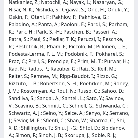
Natkaniec, Z.; Natochii, A.; Nayak, L.; Nazaryan, G.;
Nisar, N. K.; Nishida, S.; Ogawa, S.; Ono, H.; Onuki, Y.;
Oskin, P.; Otani, F.; Pakhlov, P.; Pakhlova, G.;
Paladino, A.; Panta, A.; Paoloni, E.; Pardi, S.; Parham,
K.; Park, H.; Park, S. -H.; Paschen, B.; Passeri, A.;
Patra, S.; Paul, S.; Pedlar, T. K.; Peruzzi, I.; Peschke,
R.; Pestotnik, R.; Pham, F.; Piccolo, M.; Piilonen, L. E.;
Podesta-Lerma, P. L. M.; Podobnik, T.; Pokharel, S.;
Praz, C.; Prell, S.; Prencipe, E.; Prim, M. T.; Purwar, H.;
Rad, N.; Rados, P.; Raeuber, G.; Raiz, S.; Reif, M.;
Reiter, S.; Remnev, M.; Ripp-Baudot, I.; Rizzo, G.;
Rizzuto, L. B.; Robertson, S. H.; Roehrken, M.; Roney,
J. M.; Rostomyan, A.; Rout, N.; Russo, G.; Sahoo, D.;
Sandilya, S.; Sangal, A.; Santelj, L.; Sato, Y.; Savinov,
V.; Scavino, B.; Schmitt, C.; Schnell, G.; Schwanda, C.;
Schwartz, A. J.; Seino, Y.; Selce, A.; Senyo, K.; Serrano,
J.; Sevior, M. E.; Sfienti, C.; Shan, W.; Sharma, C.; Shi,
X. D.; Shillington, T.; Shiu, J. -G.; Shtol, D.; Sibidanov,
A.; Simon, F.; Singh, J. B.; Skorupa, J.; Sobie, R. J.;