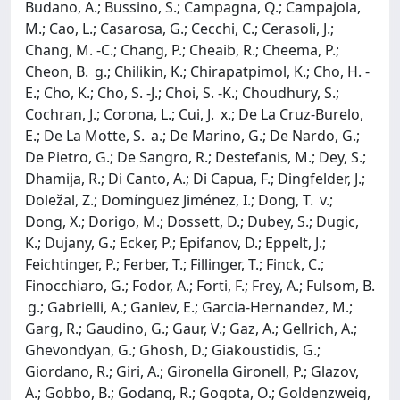
Budano, A.; Bussino, S.; Campagna, Q.; Campajola,
M.; Cao, L.; Casarosa, G.; Cecchi, C.; Cerasoli, J.;
Chang, M. -C.; Chang, P.; Cheaib, R.; Cheema, P.;
Cheon, B. g.; Chilikin, K.; Chirapatpimol, K.; Cho, H. -
E.; Cho, K.; Cho, S. -J.; Choi, S. -K.; Choudhury, S.;
Cochran, J.; Corona, L.; Cui, J. x.; De La Cruz-Burelo,
E.; De La Motte, S. a.; De Marino, G.; De Nardo, G.;
De Pietro, G.; De Sangro, R.; Destefanis, M.; Dey, S.;
Dhamija, R.; Di Canto, A.; Di Capua, F.; Dingfelder, J.;
Doležal, Z.; Domínguez Jiménez, I.; Dong, T. v.;
Dong, X.; Dorigo, M.; Dossett, D.; Dubey, S.; Dugic,
K.; Dujany, G.; Ecker, P.; Epifanov, D.; Eppelt, J.;
Feichtinger, P.; Ferber, T.; Fillinger, T.; Finck, C.;
Finocchiaro, G.; Fodor, A.; Forti, F.; Frey, A.; Fulsom, B.
g.; Gabrielli, A.; Ganiev, E.; Garcia-Hernandez, M.;
Garg, R.; Gaudino, G.; Gaur, V.; Gaz, A.; Gellrich, A.;
Ghevondyan, G.; Ghosh, D.; Giakoustidis, G.;
Giordano, R.; Giri, A.; Gironella Gironell, P.; Glazov,
A.; Gobbo, B.; Godang, R.; Gogota, O.; Goldenzweig,