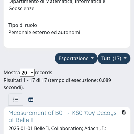
Dipartimento di Matematica, Informatica e
Geoscienze
Tipo di ruolo
Personale esterno ed autonomi
Esportazione
Tutti (17)
Mostra
records
Risultati 1 - 17 di 17 (tempo di esecuzione: 0.089
secondi).
Measurement of B0 → KS0 π0γ Decays
at Belle II
2025-01-01 Belle Ii, Collaboration; Adachi, I.;