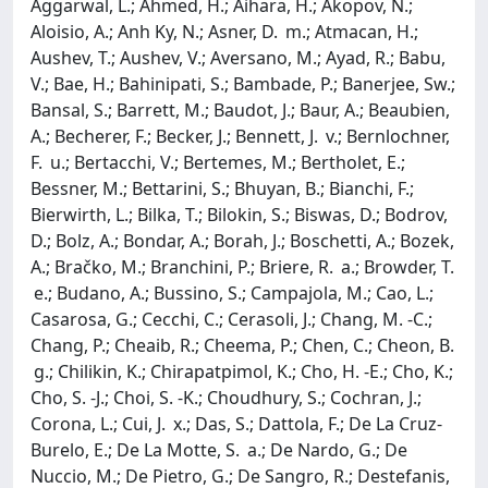
Aggarwal, L.; Ahmed, H.; Aihara, H.; Akopov, N.;
Aloisio, A.; Anh Ky, N.; Asner, D. m.; Atmacan, H.;
Aushev, T.; Aushev, V.; Aversano, M.; Ayad, R.; Babu,
V.; Bae, H.; Bahinipati, S.; Bambade, P.; Banerjee, Sw.;
Bansal, S.; Barrett, M.; Baudot, J.; Baur, A.; Beaubien,
A.; Becherer, F.; Becker, J.; Bennett, J. v.; Bernlochner,
F. u.; Bertacchi, V.; Bertemes, M.; Bertholet, E.;
Bessner, M.; Bettarini, S.; Bhuyan, B.; Bianchi, F.;
Bierwirth, L.; Bilka, T.; Bilokin, S.; Biswas, D.; Bodrov,
D.; Bolz, A.; Bondar, A.; Borah, J.; Boschetti, A.; Bozek,
A.; Bračko, M.; Branchini, P.; Briere, R. a.; Browder, T.
e.; Budano, A.; Bussino, S.; Campajola, M.; Cao, L.;
Casarosa, G.; Cecchi, C.; Cerasoli, J.; Chang, M. -C.;
Chang, P.; Cheaib, R.; Cheema, P.; Chen, C.; Cheon, B.
g.; Chilikin, K.; Chirapatpimol, K.; Cho, H. -E.; Cho, K.;
Cho, S. -J.; Choi, S. -K.; Choudhury, S.; Cochran, J.;
Corona, L.; Cui, J. x.; Das, S.; Dattola, F.; De La Cruz-
Burelo, E.; De La Motte, S. a.; De Nardo, G.; De
Nuccio, M.; De Pietro, G.; De Sangro, R.; Destefanis,