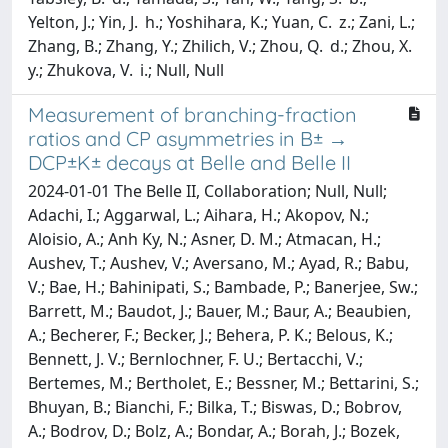
Yelton, J.; Yin, J. h.; Yoshihara, K.; Yuan, C. z.; Zani, L.;
Zhang, B.; Zhang, Y.; Zhilich, V.; Zhou, Q. d.; Zhou, X.
y.; Zhukova, V. i.; Null, Null
Measurement of branching-fraction
ratios and CP asymmetries in B± →
DCP±K± decays at Belle and Belle II
2024-01-01 The Belle II, Collaboration; Null, Null;
Adachi, I.; Aggarwal, L.; Aihara, H.; Akopov, N.;
Aloisio, A.; Anh Ky, N.; Asner, D. M.; Atmacan, H.;
Aushev, T.; Aushev, V.; Aversano, M.; Ayad, R.; Babu,
V.; Bae, H.; Bahinipati, S.; Bambade, P.; Banerjee, Sw.;
Barrett, M.; Baudot, J.; Bauer, M.; Baur, A.; Beaubien,
A.; Becherer, F.; Becker, J.; Behera, P. K.; Belous, K.;
Bennett, J. V.; Bernlochner, F. U.; Bertacchi, V.;
Bertemes, M.; Bertholet, E.; Bessner, M.; Bettarini, S.;
Bhuyan, B.; Bianchi, F.; Bilka, T.; Biswas, D.; Bobrov,
A.; Bodrov, D.; Bolz, A.; Bondar, A.; Borah, J.; Bozek,