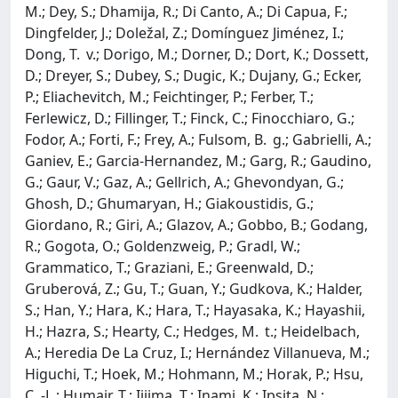
M.; Dey, S.; Dhamija, R.; Di Canto, A.; Di Capua, F.;
Dingfelder, J.; Doležal, Z.; Domínguez Jiménez, I.;
Dong, T. v.; Dorigo, M.; Dorner, D.; Dort, K.; Dossett,
D.; Dreyer, S.; Dubey, S.; Dugic, K.; Dujany, G.; Ecker,
P.; Eliachevitch, M.; Feichtinger, P.; Ferber, T.;
Ferlewicz, D.; Fillinger, T.; Finck, C.; Finocchiaro, G.;
Fodor, A.; Forti, F.; Frey, A.; Fulsom, B. g.; Gabrielli, A.;
Ganiev, E.; Garcia-Hernandez, M.; Garg, R.; Gaudino,
G.; Gaur, V.; Gaz, A.; Gellrich, A.; Ghevondyan, G.;
Ghosh, D.; Ghumaryan, H.; Giakoustidis, G.;
Giordano, R.; Giri, A.; Glazov, A.; Gobbo, B.; Godang,
R.; Gogota, O.; Goldenzweig, P.; Gradl, W.;
Grammatico, T.; Graziani, E.; Greenwald, D.;
Gruberová, Z.; Gu, T.; Guan, Y.; Gudkova, K.; Halder,
S.; Han, Y.; Hara, K.; Hara, T.; Hayasaka, K.; Hayashii,
H.; Hazra, S.; Hearty, C.; Hedges, M. t.; Heidelbach,
A.; Heredia De La Cruz, I.; Hernández Villanueva, M.;
Higuchi, T.; Hoek, M.; Hohmann, M.; Horak, P.; Hsu,
C. -L.; Humair, T.; Iijima, T.; Inami, K.; Ipsita, N.;