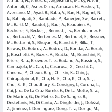
Althubiti, N.; Amos, K.; Angelsmark, M.; Ky, N. Anh;
Antonioli, C.; Asner, D. m.; Atmacan, H.; Aushev, T.;
Aversano, M.; Ayad, R.; Babu, V.; Bae, H.; Baghel, N.
k.; Bahinipati, S.; Bambade, P.; Banerjee, Sw.; Barrett,
M.; Bartl, M.; Baudot, J.; Baur, A.; Beaubien, A.;
Becherer, F.; Becker, J.; Bennett, J. v.; Bernlochner, F.
u.; Bertacchi, V.; Bertemes, M.; Bertholet, E.; Bessner,
M.; Bettarini, S.; Bhuyan, B.; Bianchi, F.; Bilka, T.;
Biswas, D.; Bobrov, A.; Bodrov, D.; Bondar, A.; Borah,
J.; Boschetti, A.; Bozek, A.; Bračko, M.; Branchini, P.;
Briere, R. a.; Browder, T. e.; Budano, A.; Bussino, S.;
Campajola, M.; Cao, L.; Casarosa, G.; Cecchi, C.;
Cheema, P.; Cheon, B. g.; Chilikin, K.; Chin, J.;
Chirapatpimol, K.; Cho, H. -E.; Cho, K.; Cho, S. -J.;
Choi, S. -K.; Choudhury, S.; Consigny, I.; Corona, L.;
Cui, J. x.; De La Cruz-Burelo, E.; De La Motte, S. a.;
De Marino, G.; De Pietro, G.; De Sangro, R.;
Destefanis, M.; Di Canto, A.; Dingfelder, J.; Doležal,
Z.; Jiménez, I. Domínguez; Dong, T. v.; Dorigo, M.;