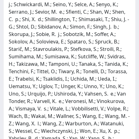
j.; Schwickardi, M.; Seino, Y.; Selce, A.; Senyo, K.;
Serrano, J.; Sevior, M. e.; Sfienti, C.; Shan, W.; Shen,
C. p.; Shi, X. d.; Shillington, T.; Shimasaki, T.; Shiu, J. -
G.; Shtol, D.; Sibidanov, A.; Simon, F.; Singh, J. b.;
Skorupa, J.; Sobie, R. j.; Sobotzik, M.; Soffer, A.;
Sokolov, A.; Solovieva, E.; Spataro, S.; Spruck, B.;
Starič, M.; Stavroulakis, P.; Stefkova, S.; Stroili, R.;
Sumihama, M.; Sumisawa, K.; Sutcliffe, W.; Svidras,
H.; Takizawa, M.; Tamponi, U.; Tanaka, S.; Tanida, K.;
Tenchini, F.; Tittel, O.; Tiwary, R.; Tonelli, D.; Torassa,
E.; Trabelsi, K.; Tsaklidis, I.; Uchida, M.; Ueda, I.;
Uematsu, Y.; Uglov, T.; Unger, K.; Unno, Y.; Uno, K.;
Uno, S.; Urquijo, P.; Ushiroda, Y.; Vahsen, S. e.; Van
Tonder, R.; Varvell, K. e.; Veronesi, M.; Vinokurova,
A.; Vismaya, V. s.; Vitale, L.; Vobbilisetti, V.; Volpe, R.;
Wach, B.; Wakai, M.; Wallner, S.; Wang, E.; Wang, M. -
Z.; Wang, X. l.; Wang, Z.; Warburton, A.; Watanuki,
S.; Wessel, C.; Wiechczynski, J.; Won, E.; Xu, X. p.;
Yabsley, B. d.; Yamada, S.; Yan, W.; Yang, S. b.;