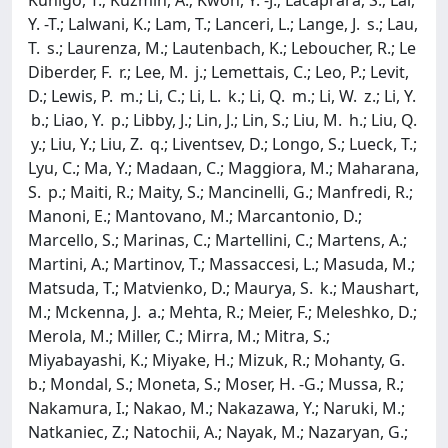
Y. -T.; Lalwani, K.; Lam, T.; Lanceri, L.; Lange, J. s.; Lau,
T. s.; Laurenza, M.; Lautenbach, K.; Leboucher, R.; Le
Diberder, F. r.; Lee, M. j.; Lemettais, C.; Leo, P.; Levit,
D.; Lewis, P. m.; Li, C.; Li, L. k.; Li, Q. m.; Li, W. z.; Li, Y.
b.; Liao, Y. p.; Libby, J.; Lin, J.; Lin, S.; Liu, M. h.; Liu, Q.
y.; Liu, Y.; Liu, Z. q.; Liventsev, D.; Longo, S.; Lueck, T.;
Lyu, C.; Ma, Y.; Madaan, C.; Maggiora, M.; Maharana,
S. p.; Maiti, R.; Maity, S.; Mancinelli, G.; Manfredi, R.;
Manoni, E.; Mantovano, M.; Marcantonio, D.;
Marcello, S.; Marinas, C.; Martellini, C.; Martens, A.;
Martini, A.; Martinov, T.; Massaccesi, L.; Masuda, M.;
Matsuda, T.; Matvienko, D.; Maurya, S. k.; Maushart,
M.; Mckenna, J. a.; Mehta, R.; Meier, F.; Meleshko, D.;
Merola, M.; Miller, C.; Mirra, M.; Mitra, S.;
Miyabayashi, K.; Miyake, H.; Mizuk, R.; Mohanty, G.
b.; Mondal, S.; Moneta, S.; Moser, H. -G.; Mussa, R.;
Nakamura, I.; Nakao, M.; Nakazawa, Y.; Naruki, M.;
Natkaniec, Z.; Natochii, A.; Nayak, M.; Nazaryan, G.;