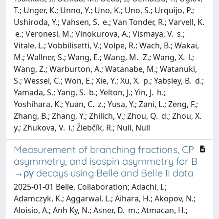
T.; Unger, K.; Unno, Y.; Uno, K.; Uno, S.; Urquijo, P.;
Ushiroda, Y.; Vahsen, S. e.; Van Tonder, R.; Varvell, K.
e.; Veronesi, M.; Vinokurova, A.; Vismaya, V. s.;
Vitale, L.; Vobbilisetti, V.; Volpe, R.; Wach, B.; Wakai,
M.; Wallner, S.; Wang, E.; Wang, M. -Z.; Wang, X. l.;
Wang, Z.; Warburton, A.; Watanabe, M.; Watanuki,
S.; Wessel, C.; Won, E.; Xie, Y.; Xu, X. p.; Yabsley, B. d.;
Yamada, S.; Yang, S. b.; Yelton, J.; Yin, J. h.;
Yoshihara, K.; Yuan, C. z.; Yusa, Y.; Zani, L.; Zeng, F.;
Zhang, B.; Zhang, Y.; Zhilich, V.; Zhou, Q. d.; Zhou, X.
y.; Zhukova, V. i.; Žlebčík, R.; Null, Null
Measurement of branching fractions, CP
asymmetry, and isospin asymmetry for B
→ργ decays using Belle and Belle II data
2025-01-01 Belle, Collaboration; Adachi, I.;
Adamczyk, K.; Aggarwal, L.; Aihara, H.; Akopov, N.;
Aloisio, A.; Anh Ky, N.; Asner, D. m.; Atmacan, H.;