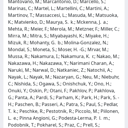
Mantovano, M.; Marcantonio, D.; Marcello, S.;
Marinas, C.; Martel, L.; Martellini, C.; Martini, A.;
Martinov, T.; Massaccesi, L.; Masuda, M.; Matsuoka,
K.; Matvienko, D.; Maurya, S. k.; Mckenna, J. a.;
Mehta, R.; Meier, F.; Merola, M.; Metzner, F.; Miller, C.;
Mirra, M.; Mitra, S.; Miyabayashi, K.; Miyake, H.;
Mizuk, R.; Mohanty, G. b.; Molina-Gonzalez, N.;
Mondal, S.; Moneta, S.; Moser, H. -G.; Mrvar, M.;
Mussa, R.; Nakamura, I.; Nakamura, K. r.; Nakao, M.;
Nakazawa, H.; Nakazawa, Y.; Narimani Charan, A.;
Naruki, M.; Narwal, D.; Natkaniec, Z.; Natochii, A.;
Nayak, L.; Nayak, M.; Nazaryan, G.; Neu, M.; Niebuhr,
C.; Nishida, S.; Ogawa, S.; Onishchuk, Y.; Ono, H.;
Onuki, Y.; Oskin, P.; Otani, F.; Pakhlov, P.; Pakhlova,
G.; Panta, A.; Pardi, S.; Parham, K.; Park, H.; Park, S. -
H.; Paschen, B.; Passeri, A.; Patra, S.; Paul, S.; Pedlar,
T. k.; Peschke, R.; Pestotnik, R.; Piccolo, M.; Piilonen,
L. e.; Pinna Angioni, G.; Podesta-Lerma, P. l. m.;
Podobnik, T.; Pokharel, S.; Praz, C.; Prell, S.;