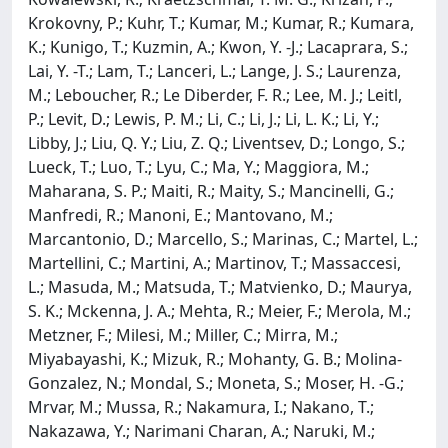
Krokovny, P.; Kuhr, T.; Kumar, M.; Kumar, R.; Kumara,
K.; Kunigo, T.; Kuzmin, A.; Kwon, Y. -J.; Lacaprara, S.;
Lai, Y. -T.; Lam, T.; Lanceri, L.; Lange, J. S.; Laurenza,
M.; Leboucher, R.; Le Diberder, F. R.; Lee, M. J.; Leitl,
P.; Levit, D.; Lewis, P. M.; Li, C.; Li, J.; Li, L. K.; Li, Y.;
Libby, J.; Liu, Q. Y.; Liu, Z. Q.; Liventsev, D.; Longo, S.;
Lueck, T.; Luo, T.; Lyu, C.; Ma, Y.; Maggiora, M.;
Maharana, S. P.; Maiti, R.; Maity, S.; Mancinelli, G.;
Manfredi, R.; Manoni, E.; Mantovano, M.;
Marcantonio, D.; Marcello, S.; Marinas, C.; Martel, L.;
Martellini, C.; Martini, A.; Martinov, T.; Massaccesi,
L.; Masuda, M.; Matsuda, T.; Matvienko, D.; Maurya,
S. K.; Mckenna, J. A.; Mehta, R.; Meier, F.; Merola, M.;
Metzner, F.; Milesi, M.; Miller, C.; Mirra, M.;
Miyabayashi, K.; Mizuk, R.; Mohanty, G. B.; Molina-
Gonzalez, N.; Mondal, S.; Moneta, S.; Moser, H. -G.;
Mrvar, M.; Mussa, R.; Nakamura, I.; Nakano, T.;
Nakazawa, Y.; Narimani Charan, A.; Naruki, M.;