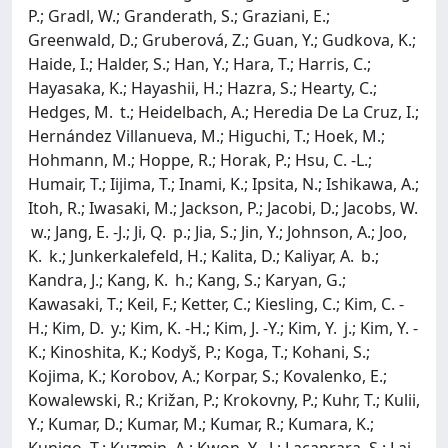
P.; Gradl, W.; Granderath, S.; Graziani, E.;
Greenwald, D.; Gruberová, Z.; Guan, Y.; Gudkova, K.;
Haide, I.; Halder, S.; Han, Y.; Hara, T.; Harris, C.;
Hayasaka, K.; Hayashii, H.; Hazra, S.; Hearty, C.;
Hedges, M. t.; Heidelbach, A.; Heredia De La Cruz, I.;
Hernández Villanueva, M.; Higuchi, T.; Hoek, M.;
Hohmann, M.; Hoppe, R.; Horak, P.; Hsu, C. -L.;
Humair, T.; Iijima, T.; Inami, K.; Ipsita, N.; Ishikawa, A.;
Itoh, R.; Iwasaki, M.; Jackson, P.; Jacobi, D.; Jacobs, W.
w.; Jang, E. -J.; Ji, Q. p.; Jia, S.; Jin, Y.; Johnson, A.; Joo,
K. k.; Junkerkalefeld, H.; Kalita, D.; Kaliyar, A. b.;
Kandra, J.; Kang, K. h.; Kang, S.; Karyan, G.;
Kawasaki, T.; Keil, F.; Ketter, C.; Kiesling, C.; Kim, C. -
H.; Kim, D. y.; Kim, K. -H.; Kim, J. -Y.; Kim, Y. j.; Kim, Y. -
K.; Kinoshita, K.; Kodyš, P.; Koga, T.; Kohani, S.;
Kojima, K.; Korobov, A.; Korpar, S.; Kovalenko, E.;
Kowalewski, R.; Križan, P.; Krokovny, P.; Kuhr, T.; Kulii,
Y.; Kumar, D.; Kumar, M.; Kumar, R.; Kumara, K.;
Kunigo, T.; Kuzmin, A.; Kwon, Y. -J.; Lacaprara, S.; Lai,