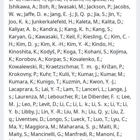
Ishikawa, A.; Itoh, R.; Iwasaki, M.; Jackson, P.; Jacobs,
W. w.; Jaffe, D. e.; Jang, E. -J.; Ji, Q. p.; Jia, S.; Jin, Y.;
Joo, K. k.; Junkerkalefeld, H.; Kaleta, M.; Kalita, D.;
Kaliyar, A. b.; Kandra, J.; Kang, K. h.; Kang, S.;
Karyan, G.; Kawasaki, T.; Keil, F.; Kiesling, C.; Kim, C. -
H.; Kim, D. y.; Kim, K. -H.; Kim, Y. -K.; Kindo, H.;
Kinoshita, K.; Kodyš, P.; Koga, T.; Kohani, S.; Kojima,
K.; Korobov, A.; Korpar, S.; Kovalenko, E.;
Kowalewski, R.; Kraetzschmar, T. m. g.; Križan, P.;
Krokovny, P.; Kuhr, T.; Kulii, Y.; Kumar, J.; Kumar, M.;
Kumara, K.; Kunigo, T.; Kuzmin, A.; Kwon, Y. -J.;
Lacaprara, S.; Lai, Y. -T.; Lam, T.; Lanceri, L.; Lange, J.
s.; Laurenza, M.; Leboucher, R.; Le Diberder, F. r.; Lee,
M. j.; Leo, P.; Levit, D.; Li, C.; Li, L. k.; Li, S. x.; Li, Y.; Li,
Y. b.; Libby, J.; Lin, Y. -R.; Liu, M. h.; Liu, Q. y.; Liu, Z.
q.; Liventsev, D.; Longo, S.; Lueck, T.; Luo, T.; Lyu, C.;
Ma, Y.; Maggiora, M.; Maharana, S. p.; Maiti, R.;
Maity, S.; Mancinelli, G.; Manfredi, R.; Manoni, E.;