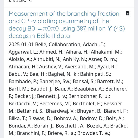
Measurement of the branching fraction
and CP -violating asymmetry of the
decay B0 →π0π0 using 387 million ϒ (4S)
decays in Belle II data
2025-01-01 Belle, Collaboration; Adachi, I.;
Aggarwal, L.; Ahmed, H.; Aihara, H.; Alhakami, M.;
Aloisio, A.; Althubiti, N.; Anh Ky, N.; Asner, D. m.;
Atmacan, H.; Aushev, V.; Aversano, M.; Ayad, R.;
Babu, V.; Bae, H.; Baghel, N. k.; Bahinipati, S.;
Bambade, P.; Banerjee, Sw.; Bansal, S.; Barrett, M.;
Bartl, M.; Baudot, J.; Baur, A.; Beaubien, A.; Becherer,
F.; Becker, J.; Bennett, J. v.; Bernlochner, F. u.;
Bertacchi, V.; Bertemes, M.; Bertholet, E.; Bessner,
M.; Bettarini, S.; Bhardwaj, V.; Bhuyan, B.; Bianchi, F.;
Bilka, T.; Biswas, D.; Bobrov, A.; Bodrov, D.; Bolz, A.;
Bondar, A.; Borah, J.; Boschetti, A.; Bozek, A.; Bračko,
M.; Branchini, P.; Briere, R. a.; Browder, T. e.;