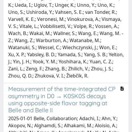
K.; Ueda, I.; Uglov, T.; Unger, K.; Unno, Y.; Uno, K.;
Uno, S.; Ushiroda, Y.; Vahsen, S. E.; van Tonder, R.;
Varvell, K. E.; Veronesi, M.; Vinokurova, A.; Vismaya,
V. S.; Vitale, L.; Vobbilisetti, V.; Volpe, R.; Vossen, A.;
Wach, B.; Wakai, M.; Wallner, S.; Wang, E.; Wang, M. -
Z.; Wang, Z.; Warburton, A.; Watanabe, M.;
Watanuki, S.; Wessel, C.; Wiechczynski, J.; Won, E.;
Xu, X. P.; Yabsley, B. D.; Yamada, S.; Yang, S. B.; Yelton,
J.; Yin, J. H.; Yook, Y. M.; Yoshihara, K.; Yuan, C. Z.;
Zani, L.; Zeng, F.; Zhang, B.; Zhilich, V.; Zhou, J. S.;
Zhou, Q. D.; Zhukova, V. I.; Žlebčík, R.
Measurement of the time-integrated CP
asymmetry in D0 → K0SK0S decays
using opposite-side flavor tagging at
Belle and Belle II
2025-01-01 Belle, Collaboration; Adachi, I.; Ahn, Y.;
Akopov, N.; Alghamdi, S.; Alhakami, M.; Aloisio, A.;