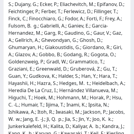
S.; Dujany, G.; Ecker, P.; Eliachevitch, M.; Epifanov, D.;
Feichtinger, P.; Ferber, T.; Ferlewicz, D.; Fillinger, T.;
Finck, C.; Finocchiaro, G.; Fodor, A.; Forti, F.; Frey, A.;
Fulsom, B. g.; Gabrielli, A.; Ganiev, E.; Garcia-
Hernandez, M.; Garg, R.; Gaudino, G.; Gaur, V.; Gaz,
A.; Gellrich, A.; Ghevondyan, G.; Ghosh, D.;
Ghumaryan, H.; Giakoustidis, G.; Giordano, R.; Giri,
A.; Glazov, A.; Gobbo, B.; Godang, R.; Gogota, O.;
Goldenzweig, P.; Gradl, W.; Grammatico, T.;
Graziani, E.; Greenwald, D.; Gruberová, Z.; Gu, T.;
Guan, Y.; Gudkova, K.; Halder, S.; Han, Y.; Hara, T.;
Hayashii, H.; Hazra, S.; Hedges, M. t.; Heidelbach, A.;
Heredia De La Cruz, I.; Hernández Villanueva, M.;
Higuchi, T.; Hoek, M.; Hohmann, M.; Horak, P.; Hsu,
C. -L.; Humair, T.; Iijima, T.; Inami, K.; Ipsita, N.;
Ishikawa, A.; Itoh, R.; Iwasaki, M.; Jackson, P.; Jacobs,
W. w.; Jang, E. -J.; Ji, Q. p.; Jia, S.; Jin, Y.; Joo, K. k.;
Junkerkalefeld, H.; Kalita, D.; Kaliyar, A. b.; Kandra, J.;
Kang, K. h.; Karyan, G.; Kawasaki, T.; Keil, F.; Kiesling,